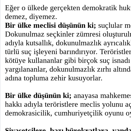
Eğer o ülkede gerçekten demokratik huku
demez, diyemez.
Bir ülke meclisi düşünün ki;
suçlular me
Dokunulmaz seçkinler zümresi oluşturul
adıyla kutsallık, dokunulmazlık ayrıcalık
türlü suç işleyeni barındırıyor. Teröristle
kötüye kullananlar gibi birçok suç isnadı 
yargılananlar, dokunulmazlık zırhı altın
adına topluma zehir kusuyorlar.
Bir ülke düşünün ki;
anayasa mahkemes
hakkı adıyla teröristlere meclis yolunu a
demokrasicilik, cumhuriyetçilik oyunu o
Siyasetçilere, bazı bürokratlara, yand