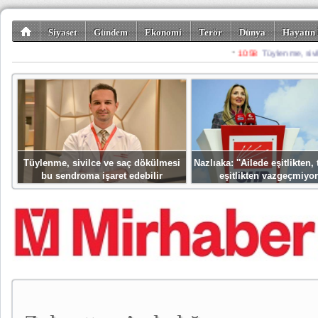
Siyaset
Gündem
Ekonomi
Terör
Dünya
Hayatın 
Kültür-Sanat
Bilim-Teknoloji
Gezi-Turizm
Spor
Misafir K
Tüylenme, sivilce ve saç dökülmesi
Nazlıaka: ''Ailede eşitlikten
bu sendroma işaret edebilir
eşitlikten vazgeçmiyor