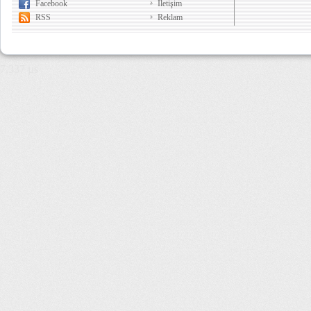
Facebook
İletişim
RSS
Reklam
7,337 µs