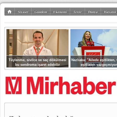
Siyaset
Gündem
Ekonomi
Terör
Dünya
Hayatın 
Kültür-Sanat
Bilim-Teknoloji
Gezi-Turizm
Spor
Misafir K
Tüylenme, sivilce ve saç dökülmesi
Nazlıaka: ''Ailede eşitlikten
bu sendroma işaret edebilir
eşitlikten vazgeçmiyor