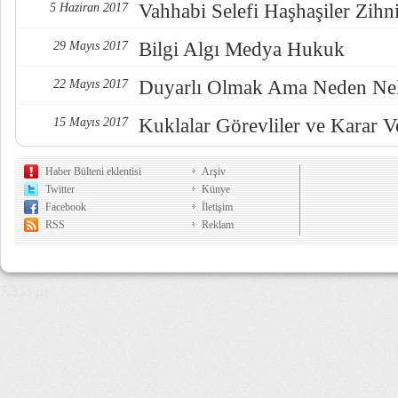
Vahhabi Selefi Haşhaşiler Zihn
5 Haziran 2017
Bilgi Algı Medya Hukuk
29 Mayıs 2017
Duyarlı Olmak Ama Neden Nel
22 Mayıs 2017
Kuklalar Görevliler ve Karar Ve
15 Mayıs 2017
Haber Bülteni eklentisi
Arşiv
Twitter
Künye
Facebook
İletişim
RSS
Reklam
7,333 µs