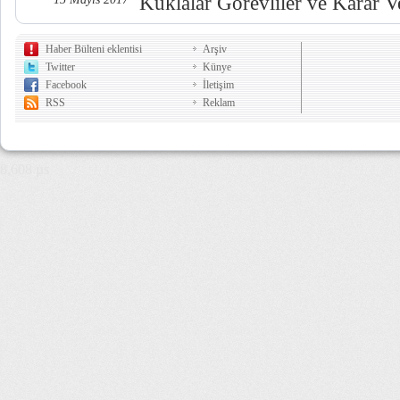
Kuklalar Görevliler ve Karar Ve
Haber Bülteni eklentisi
Arşiv
Twitter
Künye
Facebook
İletişim
RSS
Reklam
8,608 µs