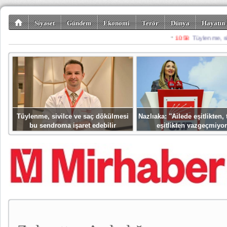
Siyaset
Gündem
Ekonomi
Terör
Dünya
Hayatın 
Kültür-Sanat
Bilim-Teknoloji
Gezi-Turizm
Spor
Misafir K
Tüylenme, sivilce ve saç dökülmesi
Nazlıaka: ''Ailede eşitlikten
bu sendroma işaret edebilir
eşitlikten vazgeçmiyor