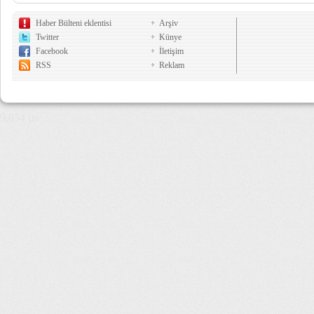
Haber Bülteni eklentisi
Arşiv
Twitter
Künye
Facebook
İletişim
RSS
Reklam
9,654 µs