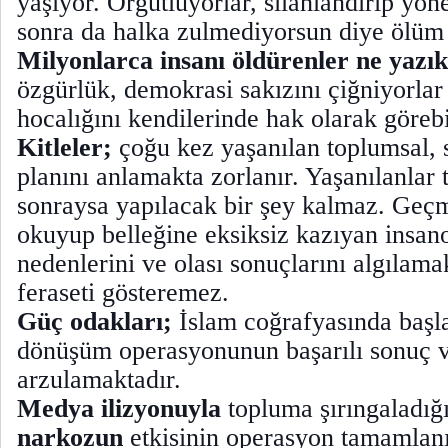
yaşıyor. Örgütlüyorlar, silahlandırıp yön
sonra da halka zulmediyorsun diye ölüm 
Milyonlarca insanı öldürenler ne yazık
özgürlük, demokrasi sakızını çiğniyorlar 
hocalığını kendilerinde hak olarak görebi
Kitleler;
çoğu kez yaşanılan toplumsal, s
planını anlamakta zorlanır. Yaşanılanlar 
sonraysa yapılacak bir şey kalmaz. Geçm
okuyup belleğine eksiksiz kazıyan insan
nedenlerini ve olası sonuçlarını algılam
feraseti gösteremez.
Güç odakları;
İslam coğrafyasında başla
dönüşüm operasyonunun başarılı sonuç 
arzulamaktadır.
Medya ilizyonuyla
topluma şırıngaladığ
narkozun
etkisinin operasyon tamamlan