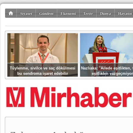
Siyaset
Gündem
Ekonomi
Terör
Dünya
Hayatın 
Kültür-Sanat
Bilim-Teknoloji
Gezi-Turizm
Spor
Misafir K
Tüylenme, sivilce ve saç dökülmesi
Nazlıaka: ''Ailede eşitlikten
bu sendroma işaret edebilir
eşitlikten vazgeçmiyor