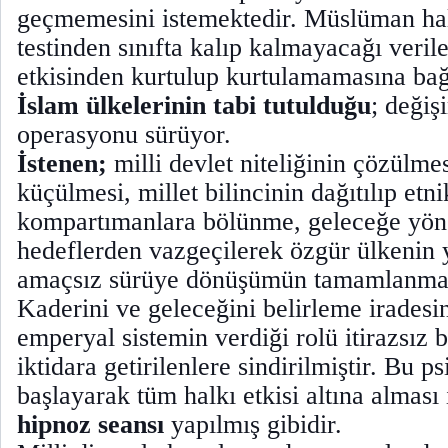
geçmemesini istemektedir. Müslüman halk
testinden sınıfta kalıp kalmayacağı veri
etkisinden kurtulup kurtulamamasına bağl
İslam ülkelerinin tabi tutulduğu
; deği
operasyonu sürüyor.
İstenen;
milli devlet niteliğinin çözülmes
küçülmesi, millet bilincinin dağıtılıp et
kompartımanlara bölünme, geleceğe yöne
hedeflerden vazgeçilerek özgür ülkenin y
amaçsız sürüye dönüşümün tamamlanmas
Kaderini ve geleceğini belirleme iradesi
emperyal sistemin verdiği rolü itirazsız 
iktidara getirilenlere sindirilmiştir. Bu 
başlayarak tüm halkı etkisi altına alması
hipnoz seansı
yapılmış gibidir.