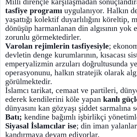
Milli dirençle karşılaşmadan sonuçlandı
tasfiye programı
uygulanıyor. Halkın der
yaşattığı kolektif duyarlılığını köreltip, m
dönüşüp harmanlanan din algısının yok e
zorunlu görmektedirler.
Varolan rejimlerin tasfiyesiyle
; ekonom
devletin denge kurumlarının, kısacası si
emperyalizmin arzuları doğrultusunda y
operasyonunu, halkın stratejik olarak al
görülmektedir.
İslamcı tarikat, cemaat ve partileri, dün
ederek kendilerini köle yapan
kanlı güçl
dünyasını kan gözyaşı şiddet sarmalına s
Batı;
kendine bağımlı işbirlikçi yönetiml
Siyasal İslamcılar ise
; din iman yalanlar
kandırmaya devam ediyorlar.