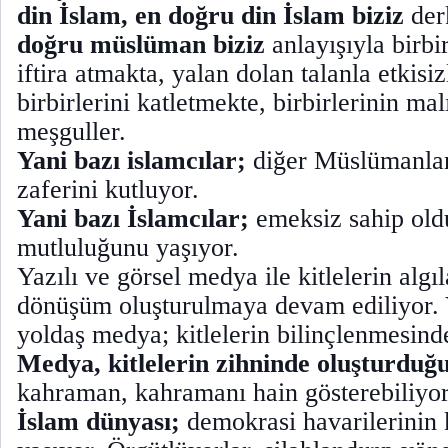
din İslam, en doğru din İslam biziz
der
doğru müslüman biziz
anlayışıyla birbi
iftira atmakta, yalan dolan talanla etkisi
birbirlerini katletmekte, birbirlerinin ma
meşguller.
Yani bazı islamcılar;
diğer Müslümanlar
zaferini kutluyor.
Yani bazı İslamcılar;
emeksiz sahip oldu
mutluluğunu yaşıyor.
Yazılı ve görsel medya ile kitlelerin alg
dönüşüm oluşturulmaya devam ediliyor. 
yoldaş medya; kitlelerin bilinçlenmesind
Medya, kitlelerin zihninde oluşturduğ
kahraman, kahramanı hain gösterebiliyor
İslam dünyası;
demokrasi havarilerinin 