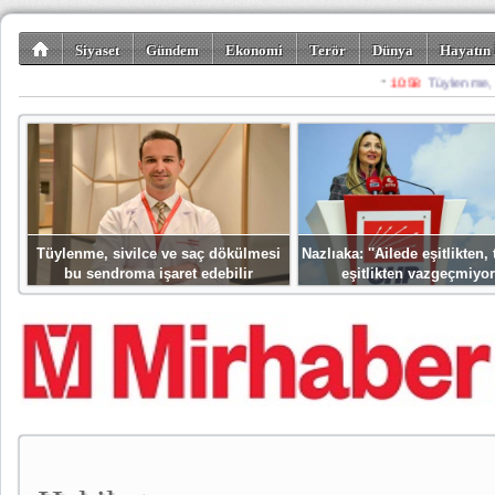
Siyaset
Gündem
Ekonomi
Terör
Dünya
Hayatın 
Kültür-Sanat
Bilim-Teknoloji
Gezi-Turizm
Spor
Misafir K
Tüylenme, sivilce ve saç dökülmesi
Nazlıaka: ''Ailede eşitlikten
bu sendroma işaret edebilir
eşitlikten vazgeçmiyor