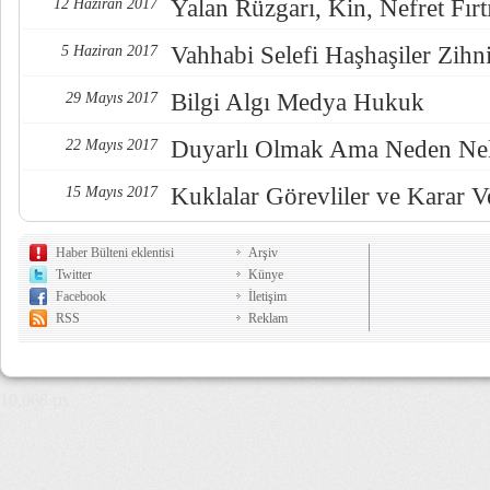
Yalan Rüzgarı, Kin, Nefret Fırt
12 Haziran 2017
Vahhabi Selefi Haşhaşiler Zihn
5 Haziran 2017
Bilgi Algı Medya Hukuk
29 Mayıs 2017
Duyarlı Olmak Ama Neden Nel
22 Mayıs 2017
Kuklalar Görevliler ve Karar Ve
15 Mayıs 2017
Haber Bülteni eklentisi
Arşiv
Twitter
Künye
Facebook
İletişim
RSS
Reklam
10,668 µs