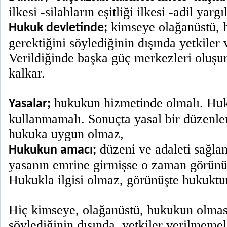
ilkesi -silahların eşitliği ilkesi -adil yarg
kimseye olağanüstü, 
Hukuk devletinde;
gerektiğini söylediğinin dışında yetkiler
Verildiğinde başka güç merkezleri oluşu
kalkar.
hukukun hizmetinde olmalı. Hu
Yasalar;
kullanmamalı. Sonuçta yasal bir düzenl
hukuka uygun olmaz,
düzeni ve adaleti sağla
Hukukun amacı;
yasanın emrine girmişse o zaman görünüşt
Hukukla ilgisi olmaz, görünüşte hukuktu
Hiç kimseye, olağanüstü, hukukun olması
söylediğinin dışında, yetkiler verilmemel