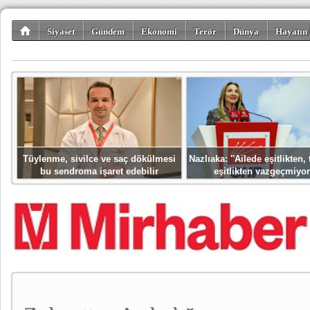
Siyaset
Gündem
Ekonomi
Terör
Dünya
Hayatın 
Kültür-Sanat
Bilim-Teknoloji
Gezi-Turizm
Spor
Misafir K
Tüylenme, sivilce ve saç dökülmesi
Nazlıaka: ''Ailede eşitlikten
bu sendroma işaret edebilir
eşitlikten vazgeçmiyor