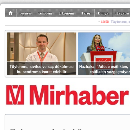
Siyaset
Gündem
Ekonomi
Terör
Dünya
Hayatın 
Kültür-Sanat
Bilim-Teknoloji
Gezi-Turizm
Spor
Misafir K
Tüylenme, sivilce ve saç dökülmesi
Nazlıaka: ''Ailede eşitlikten
bu sendroma işaret edebilir
eşitlikten vazgeçmiyor