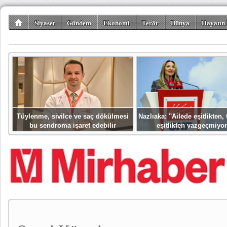
Siyaset
Gündem
Ekonomi
Terör
Dünya
Hayatın 
Kültür-Sanat
Bilim-Teknoloji
Gezi-Turizm
Spor
Misafir K
Tüylenme, sivilce ve saç dökülmesi
Nazlıaka: ''Ailede eşitlikten
bu sendroma işaret edebilir
eşitlikten vazgeçmiyor