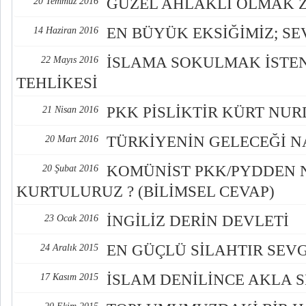
GÜZEL AHLAKLI OLMAK 
20 Temmuz 2016
EN BÜYÜK EKSİĞİMİZ; SE
14 Haziran 2016
İSLAMA SOKULMAK İSTEN
22 Mayıs 2016
TEHLİKESİ
PKK PİSLİKTİR KÜRT NU
21 Nisan 2016
TÜRKİYENİN GELECEĞİ NA
20 Mart 2016
KOMÜNİST PKK/PYDDEN 
20 Şubat 2016
KURTULURUZ ? (BİLİMSEL CEVAP)
İNGİLİZ DERİN DEVLETİ
23 Ocak 2016
EN GÜÇLÜ SİLAHTIR SEVG
24 Aralık 2015
İSLAM DENİLİNCE AKLA 
17 Kasım 2015