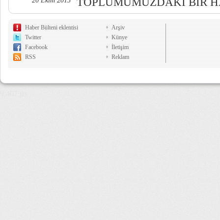
TOPLUMUMUZDAKİ BİR HA
20 Ekim 2015
Haber Bülteni eklentisi
Arşiv
Twitter
Künye
Facebook
İletişim
RSS
Reklam
9,407 µs