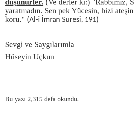
düşünürler
.
(Ve derler ki:) "Rabbimiz, 
yaratmadın. Sen pek Yücesin, bizi ateşi
koru."
(Al-i İmran Suresi, 191)
Sevgi ve Saygılarımla
Hüseyin Uçkun
Bu yazı 2,315 defa okundu.