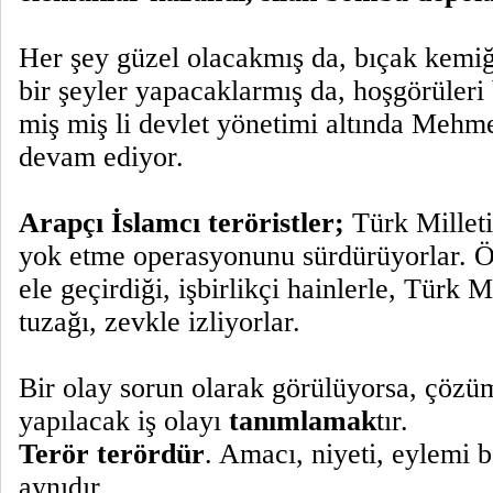
Her şey güzel olacakmış da, bıçak kemi
bir şeyler yapacaklarmış da, hoşgörüleri
miş miş li devlet yönetimi altında Mehme
devam ediyor.
Arapçı İslamcı teröristler;
Türk Milleti
yok etme operasyonunu sürdürüyorlar. Öy
ele geçirdiği, işbirlikçi hainlerle, Türk 
tuzağı, zevkle izliyorlar.
Bir olay sorun olarak görülüyorsa, çözüm
yapılacak iş olayı
tanımlamak
tır.
Terör terördür
. Amacı, niyeti, eylemi be
aynıdır.