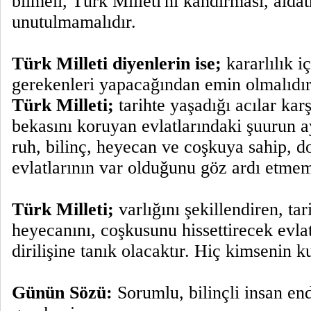
bilmeli, Türk Milleti'ni kandırması, alda
unutulmamalıdır.
Türk Milleti diyenlerin ise;
kararlılık i
gerekenleri yapacağından emin olmalıdır
Türk Milleti;
tarihte yaşadığı acılar karş
bekasını koruyan evlatlarındaki şuurun ay
ruh, bilinç, heyecan ve coşkuya sahip, do
evlatlarının var olduğunu göz ardı etmem
Türk Milleti;
varlığını şekillendiren, tar
heyecanını, coşkusunu hissettirecek evla
dirilişine tanık olacaktır. Hiç kimsenin 
Günün Sözü:
Sorumlu, bilinçli insan en