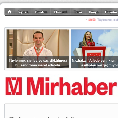
Siyaset
Gündem
Ekonomi
Terör
Dünya
Hayatın 
Kültür-Sanat
Bilim-Teknoloji
Gezi-Turizm
Spor
Misafir K
Tüylenme, sivilce ve saç dökülmesi
Nazlıaka: ''Ailede eşitlikten
bu sendroma işaret edebilir
eşitlikten vazgeçmiyor