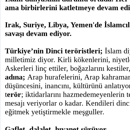
ama birbirlerini katletmeye devam edi
Irak, Suriye, Libya, Yemen'de İslamcıl
savaşı devam ediyor.
Türkiye’nin Dinci teröristleri;
İslam d
milletimiz diyor. Kirli kökenlerini, niyetl
Askerleri linç ettiler, boğazlarını kestiler,
adına;
Arap hurafelerini, Arap kahraman
düşüncesini, inancını, kültürünü anlatıyor
t
erör
; iktidarlarını hazmedemeyenlerin t
mesajı veriyorlar o kadar. Kendileri dinci
eğitmek yetiştirmekle meşguller.
Gaflet, dalalet, hıyanet sürüyor.