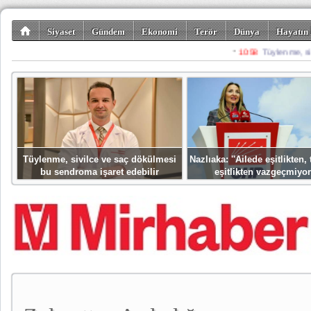
Siyaset
Gündem
Ekonomi
Terör
Dünya
Hayatın 
Kültür-Sanat
Bilim-Teknoloji
Gezi-Turizm
Spor
Misafir K
Tüylenme, sivilce ve saç dökülmesi
Nazlıaka: ''Ailede eşitlikten
bu sendroma işaret edebilir
eşitlikten vazgeçmiyor