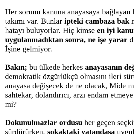
Her sorunu kanuna anayasaya bağlayan b
takımı var. Bunlar
ipteki cambaza bak
m
hatayı buluyorlar. Hiç kimse
en iyi kan
uygulanmadıktan sonra, ne işe yarar
d
İşine gelmiyor.
Bakın;
bu ülkede herkes
anayasanın de
demokratik özgürlükçü olmasını ileri sü
anayasa değişecek de ne olacak, Mide m
sahtekar, dolandırıcı, arzı endam etme
mi?
Dokunulmazlar ordusu
her geçen seçki
sürdürürken,
sokaktaki vatandaşa
uygul