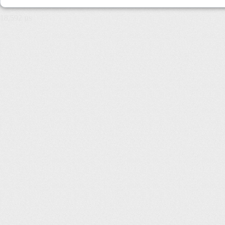
18,592 µs