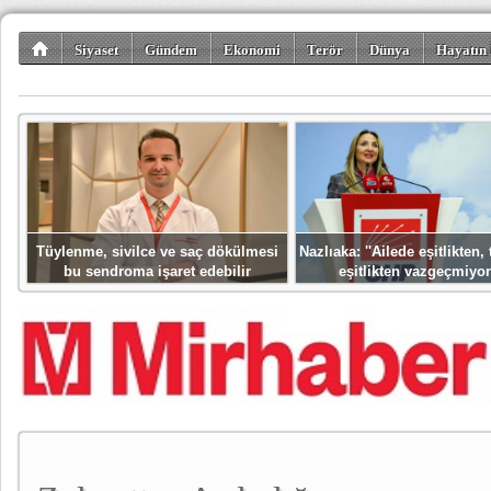
Siyaset
Gündem
Ekonomi
Terör
Dünya
Hayatın 
Kültür-Sanat
Bilim-Teknoloji
Gezi-Turizm
Spor
Misafir K
Tüylenme, sivilce ve saç dökülmesi
Nazlıaka: ''Ailede eşitlikten
bu sendroma işaret edebilir
eşitlikten vazgeçmiyor