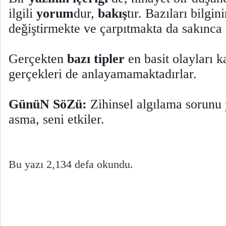
ilgili
yorum
dur,
bakış
tır. Bazıları bilgin
değiştirmekte ve çarpıtmakta da sakınca 
Gerçekten
bazı tipler
en basit olayları 
gerçekleri de anlayamamaktadırlar.
GünüN SöZü:
Zihinsel algılama sorunu
asma, seni etkiler.
Bu yazı 2,134 defa okundu.