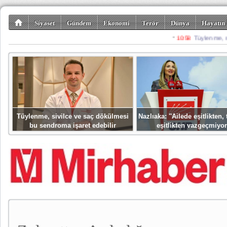
Siyaset
Gündem
Ekonomi
Terör
Dünya
Hayatın 
Kültür-Sanat
Bilim-Teknoloji
Gezi-Turizm
Spor
Misafir K
Tüylenme, sivilce ve saç dökülmesi
Nazlıaka: ''Ailede eşitlikten
bu sendroma işaret edebilir
eşitlikten vazgeçmiyor