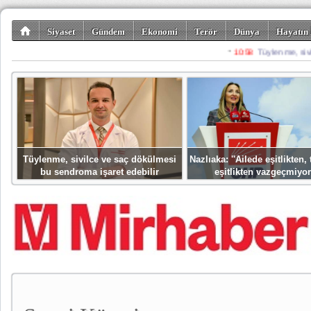
Siyaset
Gündem
Ekonomi
Terör
Dünya
Hayatın 
Kültür-Sanat
Bilim-Teknoloji
Gezi-Turizm
Spor
Misafir K
Tüylenme, sivilce ve saç dökülmesi
Nazlıaka: ''Ailede eşitlikten
bu sendroma işaret edebilir
eşitlikten vazgeçmiyor