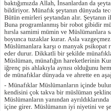
baktığımızda Allah, İnsanlardan da şeytan
bildiriyor. Münafık şeytanın dünyada tece
Bütün emirleri şeytandan alır. Şeytanın il
Buna programlanmış bir robot gibidir mü
hırsla samimi mümin ve Müslümanlara sa
boyunca tuzaklar kurar. Asla vazgeçmez
Müslümanlara karşı o manyak psikopat r
eder durur. Dikkatli bir şekilde münafıkl
Müslüman, münafığın hareketlerinin Kur
iğrenç pis ahlakıyla aynısı olduğunu he
de münafıklar dünyada ve ahrette en aşağ
- Münafıklar Müslümanların içinde bulu
kendisini çok takva bir müslüman şeklind
Müslümanların yanından ayrıldıklarında 
içine girer. Müslümanın iyi niyetini ve şe