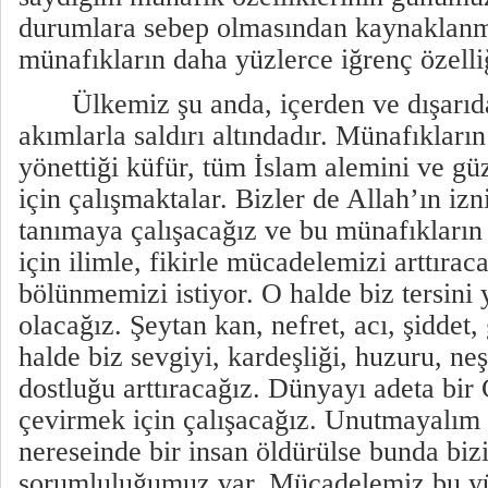
durumlara sebep olmasından kaynaklanma
münafıkların daha yüzlerce iğrenç özelliğ
Ülkemiz şu anda, içerden ve dışarı
akımlarla saldırı altındadır. Münafıkların 
yönettiği küfür, tüm İslam alemini ve g
için çalışmaktalar. Bizler de Allah’ın izn
tanımaya çalışacağız ve bu münafıkları
için ilimle, fikirle mücadelemizi arttırac
bölünmemizi istiyor. O halde biz tersini 
olacağız. Şeytan kan, nefret, acı, şiddet,
halde biz sevgiyi, kardeşliği, huzuru, neş
dostluğu arttıracağız. Dünyayı adeta bir
çevirmek için çalışacağız. Unutmayalım
nereseinde bir insan öldürülse bunda biz
sorumluluğumuz var. Mücadelemiz bu yü