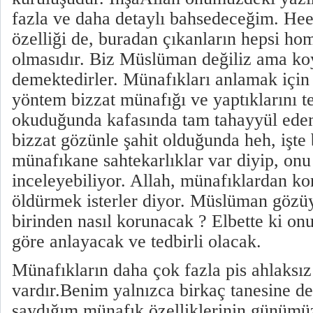
fazla ve daha detaylı bahsedeceğim. Hee
özelliği de, buradan çıkanların hepsi h
olmasıdır. Biz Müslüman değiliz ama k
demektedirler. Münafıkları anlamak için 
yöntem bizzat münafığı ve yaptıklarını te
okuduğunda kafasında tam tahayyül edem
bizzat gözünle şahit olduğunda heh, işt
münafıkane sahtekarlıklar var diyip, onu
inceleyebiliyor. Allah, münafıklardan ko
öldürmek isterler diyor. Müslüman gözü
birinden nasıl korunacak ? Elbette ki onu
göre anlayacak ve tedbirli olacak.
Münafıkların daha çok fazla pis ahlaksız 
vardır.Benim yalnızca birkaç tanesine d
saydığım münafık özelliklerinin günümüz