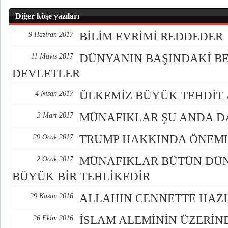
Diğer köşe yazıları
BİLİM EVRİMİ REDDEDER
9 Haziran 2017
DÜNYANIN BAŞINDAKİ BE
11 Mayıs 2017
DEVLETLER
ÜLKEMİZ BÜYÜK TEHDİT A
4 Nisan 2017
MÜNAFIKLAR ŞU ANDA D
3 Mart 2017
TRUMP HAKKINDA ÖNEML
29 Ocak 2017
MÜNAFIKLAR BÜTÜN DÜN
2 Ocak 2017
BÜYÜK BİR TEHLİKEDİR
ALLAHIN CENNETTE HAZI
29 Kasım 2016
İSLAM ALEMİNİN ÜZERİN
26 Ekim 2016