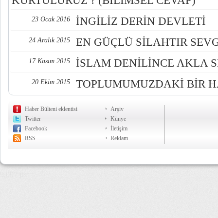
KURTULURUZ ? (BİLİMSEL CEVAP)
İNGİLİZ DERİN DEVLETİ
23 Ocak 2016
EN GÜÇLÜ SİLAHTIR SEVG
24 Aralık 2015
İSLAM DENİLİNCE AKLA 
17 Kasım 2015
TOPLUMUMUZDAKİ BİR HA
20 Ekim 2015
Haber Bülteni eklentisi
Arşiv
Twitter
Künye
Facebook
İletişim
RSS
Reklam
9,097 µs