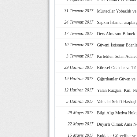
31 Temmuz 2017
Mürteciler Yobazlık v
24 Temmuz 2017
Sapkın İslamcı araplarç
17 Temmuz 2017
Ders Almasını Bilmek
10 Temmuz 2017
Güveni İstismar Edenl
3 Temmuz 2017
Kirletilen Solan Adalet
29 Haziran 2017
Küresel Odaklar ve Tü
19 Haziran 2017
Çığırtkanlar Güven ve
12 Haziran 2017
Yalan Rüzgarı, Kin, Nef
5 Haziran 2017
Vahhabi Selefi Haşhaşi
29 Mayıs 2017
Bilgi Algı Medya Huk
22 Mayıs 2017
Duyarlı Olmak Ama Ne
15 Mayıs 2017
Kuklalar Görevliler ve 