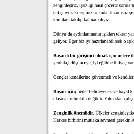
zenginleşiriz, işsizliği nasıl çözeriz sorul
tartışılıyor. Enerjimizi o kadar lüzumsuz şe
konulara takılıp kalmamalıyız.
Dünya’da aydınlanmanın ışıkları tekrar ya
geliyor. Eğer biz iyi hazırlanabilirsek o ış
Başarılı bir girişimci olmak için nelere 
yenilikçi düşünceye, iyi eğitime ihtiyaç var
Gençler kendilerine güvenmeli ve kendilerin
Başarı için;
hedef belirleyecek ve hayal ku
ulaşmak mümkün değildir. Yılmadan çalışm
Zenginlik önemlidir.
Ülkeler zenginleştikç
Herkes birbirini mutlaka sevmesi gerekir. Ay