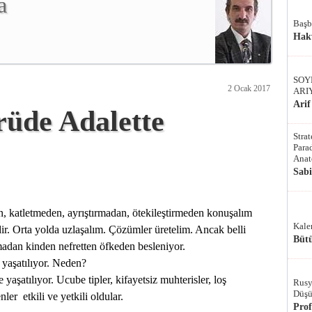
a
Başb
Hak
SOY
2 Ocak 2017
ARI
Arif
rüde Adalette
Stra
Parad
Anat
Sab
, katletmeden, ayrıştırmadan, ötekileştirmeden konuşalım
Kale
dir. Orta yolda uzlaşalım. Çözümler üretelim. Ancak belli
Bütü
rmadan kinden nefretten öfkeden besleniyor.
, yaşatılıyor. Neden?
de yaşatılıyor. Ucube tipler, kifayetsiz muhterisler, loş
Rusy
Düşü
şenler
etkili ve yetkili oldular.
Pro