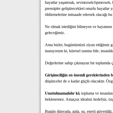
hayatlar yaşatırsak, sevmezsek/öpmezsek,
prensipler geliştirecekleri onurlu hayatlar
öldürmelerine müsaade edersek olacağı bu 
Ne olmak istediğini bilmeyen ve hayatının m
geleceğimiz.
Ama bizler, bugünümüzü ziyan ettiğimiz g
inanıyorum ki, küresel ısınma bile, insanl
Değerlerine sahip çıkmayan bir toplumda ç
Girişimciliğin en önemli gereklerinden b
düşünceler de o kadar güçlü olacaktır. Özgü
Unutulmamalıdır ki;
topluma ve insanlar
beklenemez. Amaçsız idealsiz hedefsiz, ö
Bugün dünyada, gıda, su, enerji güvenliği, d