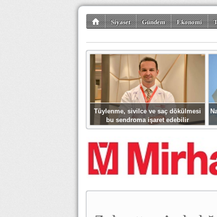
Siyaset
Gündem
Ekonomi
T
Kültür-Sanat
Bilim-Teknoloji
Gezi-Tu
Tüylenme, sivilce ve saç dökülmesi
Na
bu sendroma işaret edebilir