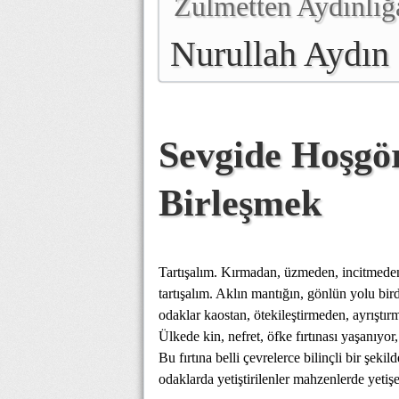
Zulmetten Aydınlığ
Nurullah Aydın
Sevgide Hoşgö
Birleşmek
Tartışalım. Kırmadan, üzmeden, incitmeden
tartışalım. Aklın mantığın, gönlün yolu bir
odaklar kaostan, ötekileştirmeden, ayrıştı
Ülkede kin, nefret, öfke fırtınası yaşanıyor
Bu fırtına belli çevrelerce bilinçli bir şekil
odaklarda yetiştirilenler mahzenlerde yeti