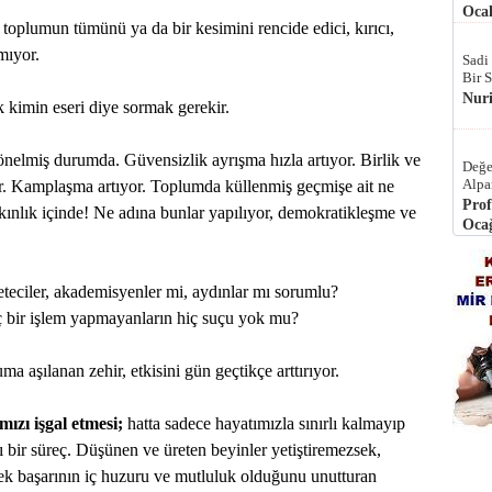
Ocak
, toplumun tümünü ya da bir kesimini rencide edici, kırıcı,
mıyor.
Sadi
Bir 
Nur
ik kimin eseri diye sormak gerekir.
önelmiş durumda. Güvensizlik ayrışma hızla artıyor. Birlik ve
Değe
Alpa
or. Kamplaşma artıyor. Toplumda küllenmiş geçmişe ait ne
Prof
şkınlık içinde! Ne adına bunlar yapılıyor, demokratikleşme ve
Ocağ
zeteciler, akademisyenler mi, aydınlar mı sorumlu?
iç bir işlem yapmayanların hiç suçu yok mu?
a aşılanan zehir, etkisini gün geçtikçe arttırıyor.
mızı işgal etmesi;
hatta sadece hayatımızla sınırlı kalmayıp
ılı bir süreç. Düşünen ve üreten beyinler yetiştiremezsek,
çek başarının iç huzuru ve mutluluk olduğunu unutturan