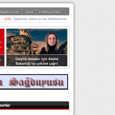
Sağlık-Çevre
Tarih
Edebiyat-Fikir
Gaiplik davaları için Adalet
Bakanlığı’na çok net çağrı!
zarlar