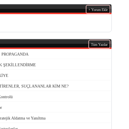
+ Yorum Ekle
Tüm Yazılar
VE PROPAGANDA
K ŞEKİLLENDİRME
KİYE
TİRENLER, SUÇLANANLAR KİM NE?
Kontrolü
or
atejik Aldatma ve Yanıltma
aştırılanlar