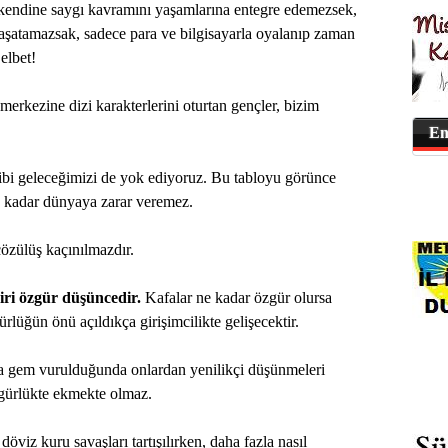
 kendine saygı kavramını yaşamlarına entegre edemezsek,
 yaşatamazsak, sadece para ve bilgisayarla oyalanıp zaman
elbet!
erkezine dizi karakterlerini oturtan gençler, bizim
En
ibi geleceğimizi de yok ediyoruz. Bu tabloyu görünce
ık kadar dünyaya zarar veremez.
özülüş kaçınılmazdır.
iri özgür düşüncedir.
Kafalar ne kadar özgür olursa
rlüğün önü açıldıkça girişimcilikte gelişecektir.
a gem vurulduğunda onlardan yenilikçi düşünmeleri
zgürlükte ekmekte olmaz.
öviz kuru savaşları tartışılırken, daha fazla nasıl