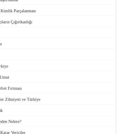
e Kimlik Parçalanması
ıların Çığırtkanlığı
er
rkiye
 Umut
ret Fırtınası
ler Zihniyeti ve Türkiye
uk
den Nelere?
Karar Vericiler