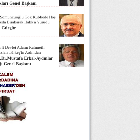
ları Genel Başkanı
 Somuncuoğlu Gök Kubbede Hoş
Seda Bırakarak Hakk'a Yürüdü
i Gürgür
rli Devlet Adamı Rahmetli
rslan Türkeş'in Ardından
.Dr.Mustafa Erkal-Aydınlar
ı Genel Başkanı