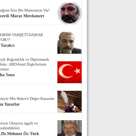
uğum Size Bir Maruzatım Var!
verdi Murat Merdamert
KIRIM VAHŞETİ DAMAR
YOR!!!
 Tarakcı
tejik Bağımlılık ve Diplomatik
oks: ABD-İsrail İlişkilerinin
omisi
iha Sena
miyle Mir Haber'e Değer Katanlar
n Yazarlar
a'nın Ukrayna işgali ve
ndürdükleri
f.Dr.Mehmet Öz Türk