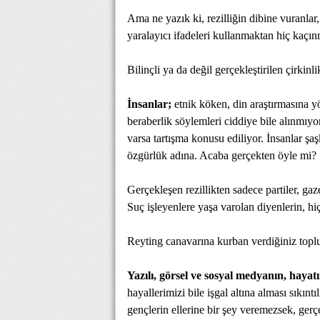
Ama ne yazık ki, rezilliğin dibine vuranlar
yaralayıcı ifadeleri kullanmaktan hiç kaçın
Bilinçli ya da değil gerçekleştirilen çirkinl
İnsanlar;
etnik köken, din araştırmasına y
beraberlik söylemleri ciddiye bile alınmıy
varsa tartışma konusu ediliyor. İnsanlar şa
özgürlük adına. Acaba gerçekten öyle mi?
Gerçekleşen rezillikten sadece partiler, ga
Suç işleyenlere yaşa varolan diyenlerin, h
Reyting canavarına kurban verdiğiniz toplum
Yazılı, görsel ve sosyal medyanın, hayatı
hayallerimizi bile işgal altına alması sıkınt
gençlerin ellerine bir şey veremezsek, ger