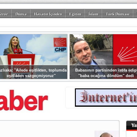
erör
Dünya
Hayatın İçinden
Eğitim
İslam
Türk Dünyası
rizm
Spor
Misafir Kalem
Foto Galeriler
zlıaka: ''Ailede eşitlikten, toplumda
Babasının partisinden istifa edip
eşitlikten vazgeçmiyoruz''
''baba ocağına döndüm'' dedi
Ya