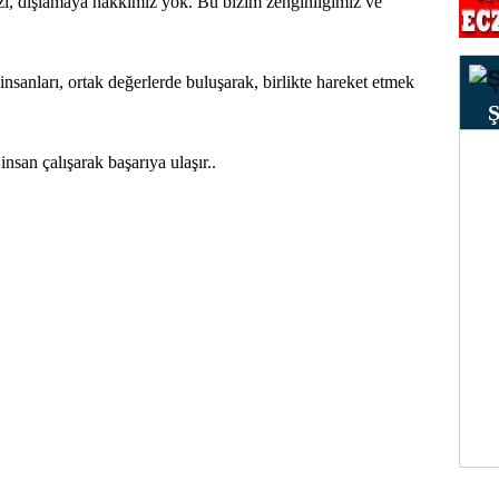
zi, dışlamaya hakkımız yok. Bu bizim zenginliğimiz ve
insanları, ortak değerlerde buluşarak, birlikte hareket etmek
san çalışarak başarıya ulaşır..