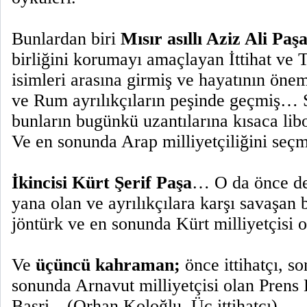
Bunlardan biri
Mısır asıllı Aziz Ali Paş
birliğini korumayı amaçlayan İttihat ve 
isimleri arasına girmiş ve hayatının öne
ve Rum ayrılıkçıların peşinde geçmiş… S
bunların bugünkü uzantılarına kısaca li
Ve en sonunda Arap milliyetçiliğini seçm
İkincisi Kürt Şerif Paşa
… O da önce dev
yana olan ve ayrılıkçılara karşı savaşan bi
jöntürk ve en sonunda Kürt milliyetçisi
Ve
üçüncü kahraman;
önce ittihatçı, s
sonunda Arnavut milliyetçisi olan Prens
Basri…(Orhan Koloğlu, Üç ittihatçı)