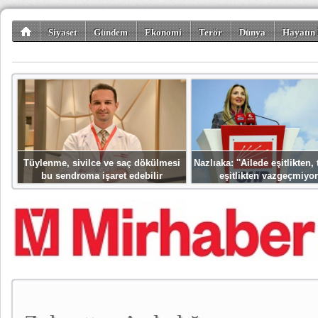
Siyaset
Gündem
Ekonomi
Terör
Dünya
Hayatın 
Kültür-Sanat
Bilim-Teknoloji
Gezi-Turizm
Spor
Misafir K
Tüylenme, sivilce ve saç dökülmesi
Nazlıaka: ''Ailede eşitlikten
bu sendroma işaret edebilir
eşitlikten vazgeçmiyor