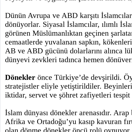
Dünün Avrupa ve ABD karşıtı İslamcılar 
dönüyorlar. Siyasal İslamcılar, ılımlı İs
görünen Müslümanlıktan geçinen şarlatanl
cemaatlerde yuvalanan sapkın, kökenleri
AB ve ABD gücünü dolarlarını alınca lük
dünyevi zevkleri tadınca hemen dönüveri
Dönekler
önce Türkiye’de devşirildi. Öyl
stratejistler eliyle yetiştirildiler. Beyin
iktidar, servet ve şöhret zafiyetleri tespit
İslam dünyası dönekler arenasıdır. Arap
Afrika ve Ortadoğu’yu kasıp kavuran fırt
olan dönme dönekler öncü rolü oynuyor.