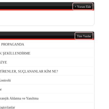
+ Yorum Ekle
Tüm Yazılar
VE PROPAGANDA
K ŞEKİLLENDİRME
KİYE
TİRENLER, SUÇLANANLAR KİM NE?
Kontrolü
or
atejik Aldatma ve Yanıltma
aştırılanlar