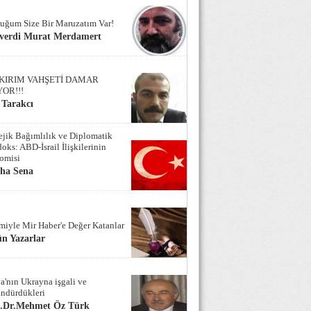
uğum Size Bir Maruzatım Var!
verdi Murat Merdamert
KIRIM VAHŞETİ DAMAR
YOR!!!
 Tarakcı
tejik Bağımlılık ve Diplomatik
oks: ABD-İsrail İlişkilerinin
omisi
iha Sena
miyle Mir Haber'e Değer Katanlar
n Yazarlar
a'nın Ukrayna işgali ve
ndürdükleri
f.Dr.Mehmet Öz Türk