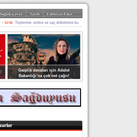
Sağlık-Çevre
Tarih
Edebiyat-Fikir
Gaiplik davaları için Adalet
Bakanlığı’na çok net çağrı!
zarlar