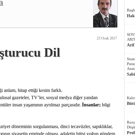
a
Başb
Hak
SOY
23 Ocak 2017
ARI
Arif
uşturucu Dil
Stra
Parad
Anat
Sab
anlam, hitap ettiği kesim farklı.
lusal gazeteler, TV’ler, sosyal medya diğer yandan
Kale
Bütü
üntüler insan yaşamının ayrılmaz parçasıdır.
İnsanlar;
bilgi
Rusy
riyet döneminin sorgulanması, dinci tecavüzler, sapıklıklar,
Düşü
Pro
argının siyasetin emrinde olması, adaletin bitişi yoğun gündem