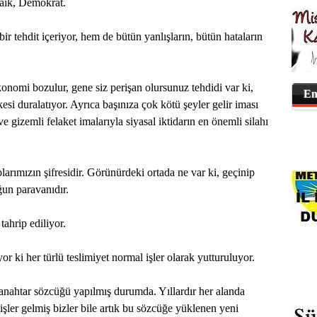
Laik, Demokrat.
ir tehdit içeriyor, hem de bütün yanlışların, bütün hataların
omi bozulur, gene siz perişan olursunuz tehdidi var ki,
En
si duralatıyor. Ayrıca başınıza çok kötü şeyler gelir iması
 ve gizemli felaket imalarıyla siyasal iktidarın en önemli silahı
arımızın şifresidir. Görünürdeki ortada ne var ki, geçinip
ğun paravanıdır.
tahrip ediliyor.
r ki her türlü teslimiyet normal işler olarak yutturuluyor.
nahtar sözcüğü yapılmış durumda. Yıllardır her alanda
işler gelmiş bizler bile artık bu sözcüğe yüklenen yeni