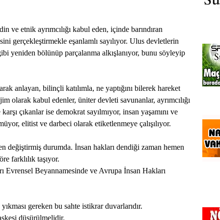
ü din ve etnik ayrımcılığı kabul eden, içinde barındıran
sini gerçekleştirmekle eşanlamlı sayılıyor. Ulus devletlerin
ibi yeniden bölünüp parçalanma alkışlanıyor, bunu söyleyip
ak anlayan, bilinçli katılımla, ne yaptığını bilerek hareket
jim olarak kabul edenler, üniter devleti savunanlar, ayrımcılığı
e karşı çıkanlar ise demokrat sayılmıyor, insan yaşamını ve
yor, elitist ve darbeci olarak etiketlenmeye çalışılıyor.
n değiştirmiş durumda. İnsan hakları dendiği zaman hemen
re farklılık taşıyor.
rı Evrensel Beyannamesinde ve Avrupa İnsan Hakları
yıkması gereken bu sahte istikrar duvarlarıdır.
skesi düşürülmelidir.