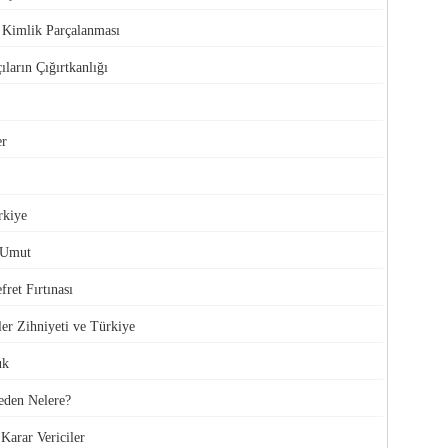
e Kimlik Parçalanması
ıların Çığırtkanlığı
er
rkiye
 Umut
ret Fırtınası
ler Zihniyeti ve Türkiye
uk
den Nelere?
Karar Vericiler