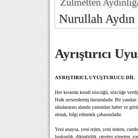
Zulmetten Aydınlığ
Nurullah Aydın
Ayrıştırıcı Uy
AYRIŞTIRICI, UYUŞTURUCU DİL
Her kesimin kendi sözcüğü, sözcüğe verdiği 
Halk sersemlemiş durumdadır. Bir yandan u
uluslararası alanda yansıtılan haber ve gör
almak, bilgi edinmek çabasındadır.
Yeni anaysa, yeni rejim, yeni sistem, cumhu
başkanlık, diktatörlük, otoriter yönetim, y