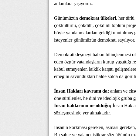
anlamlara şaşıyoruz.
Günümüzün
demokrat ülkeleri
, her türl
çokkültürlü, çokdilli, çokdinli toplum proje
böyle yapılanmalardan geldiği unutulmuş g
isteyenler günümüzün demokratı sayılıyor.
Demokratikleşmeyi halkın bilinçlenmesi olar
eden özgür vatandaşların kurup yaşattığı re
kabul etmeyenler, laiklik karşıtı gelişmeler
emeğini savundukları halde solda da görülmü
İnsan Hakları kavramı da;
anlam ve ekse
öne sürülenler, he dini ve ideolojik gruba gö
İnsan haklarının ne olduğu;
İnsan Hakla
sözleşmesinde yer almaktadır.
İnsanın korkması gereken, aşması gereken, 
Bu sahte ve yalancı istikrar sözcüğünün ma