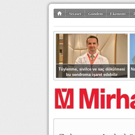
Siyaset
Gündem
Ekonomi
T
Kültür-Sanat
Bilim-Teknoloji
Gezi-Tu
Tüylenme, sivilce ve saç dökülmesi
Na
bu sendroma işaret edebilir