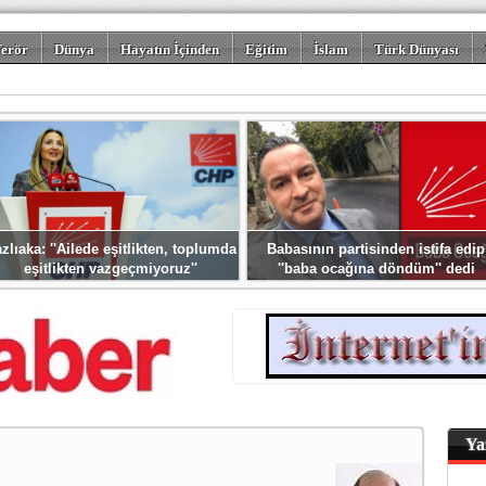
erör
Dünya
Hayatın İçinden
Eğitim
İslam
Türk Dünyası
rizm
Spor
Misafir Kalem
Foto Galeriler
zlıaka: ''Ailede eşitlikten, toplumda
Babasının partisinden istifa edip
eşitlikten vazgeçmiyoruz''
''baba ocağına döndüm'' dedi
Ya