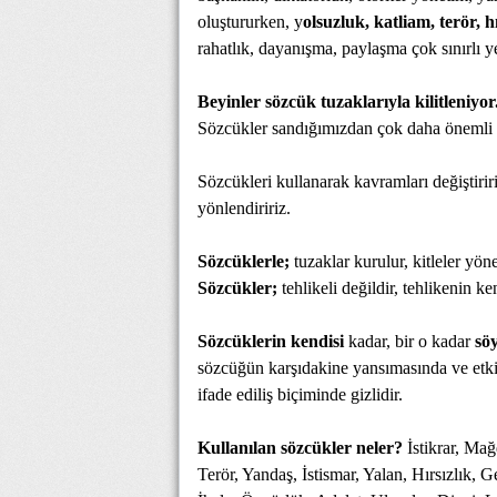
oluştururken, y
olsuzluk, katliam, terör, hı
rahatlık, dayanışma, paylaşma çok sınırlı ye
Beyinler sözcük tuzaklarıyla kilitleniyor
Sözcükler sandığımızdan çok daha önemli et
Sözcükleri kullanarak kavramları değiştiriri
yönlendiririz.
Sözcüklerle;
tuzaklar kurulur, kitleler yöneti
Sözcükler;
tehlikeli değildir, tehlikenin ken
Sözcüklerin kendisi
kadar, bir o kadar
söy
sözcüğün karşıdakine yansımasında ve etkil
ifade ediliş biçiminde gizlidir.
Kullanılan sözcükler neler?
İstikrar, Mağ
Terör, Yandaş, İstismar, Yalan, Hırsızlık,