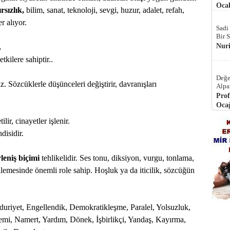
Ocak
rsızlık,
bilim, sanat, teknoloji, sevgi, huzur, adalet, refah,
r alıyor.
Sadi
Bir 
Nur
.
kilere sahiptir..
Değe
z. Sözcüklerle düşünceleri değiştirir, davranışları
Alpa
Prof
Ocağ
lir, cinayetler işlenir.
disidir.
leniş biçimi
tehlikelidir. Ses tonu, diksiyon, vurgu, tonlama,
emesinde önemli role sahip. Hoşluk ya da iticilik, sözcüğün
duriyet, Engellendik, Demokratikleşme, Paralel, Yolsuzluk,
 Gemi, Namert, Yardım, Dönek, İşbirlikçi, Yandaş, Kayırma,