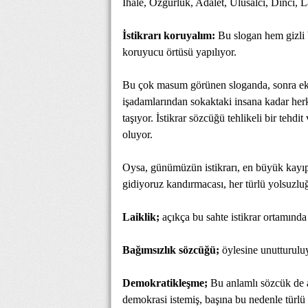
İhale, Özgürlük, Adalet, Ulusalcı, Dinci, 
İstikrarı koruyalım:
Bu slogan hem gizli b
koruyucu örtüsü yapılıyor.
Bu çok masum görünen sloganda, sonra ekon
işadamlarından sokaktaki insana kadar herke
taşıyor. İstikrar sözcüğü tehlikeli bir tehdit
oluyor.
Oysa, günümüzün istikrarı, en büyük kayıpl
gidiyoruz kandırmacası, her türlü yolsuzlu
Laiklik;
açıkça bu sahte istikrar ortamında 
Bağımsızlık sözcüğü;
öylesine unutturuluyo
Demokratikleşme;
Bu anlamlı sözcük de a
demokrasi istemiş, başına bu nedenle türlü 