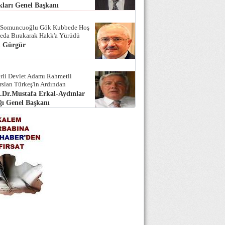
ları Genel Başkanı
 Somuncuoğlu Gök Kubbede Hoş
Seda Bırakarak Hakk'a Yürüdü
i Gürgür
rli Devlet Adamı Rahmetli
rslan Türkeş'in Ardından
.Dr.Mustafa Erkal-Aydınlar
ı Genel Başkanı