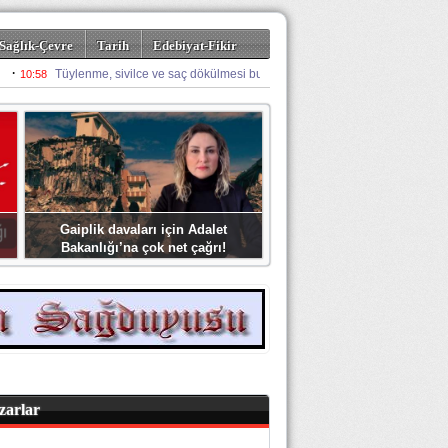
Sağlık-Çevre
Tarih
Edebiyat-Fikir
Gaiplik davaları için Adalet
Bakanlığı’na çok net çağrı!
zarlar