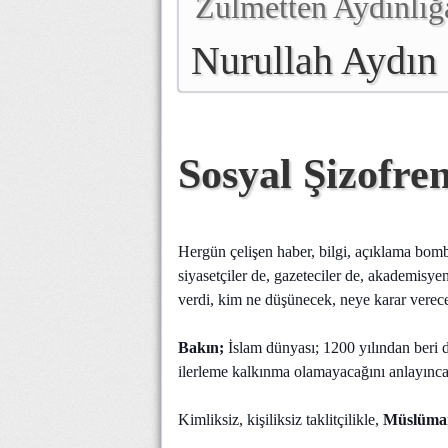
Zulmetten Aydınlığ
Nurullah Aydın
Sosyal Şizofre
Hergün çelişen haber, bilgi, açıklama bomb
siyasetçiler de, gazeteciler de, akademisye
verdi, kim ne düşünecek, neye karar verece
Bakın;
İslam dünyası; 1200 yılından beri d
ilerleme kalkınma olamayacağını anlayınca b
Kimliksiz, kişiliksiz taklitçilikle,
Müslüman