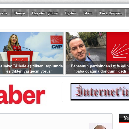
erör
Dünya
Hayatın İçinden
Eğitim
İslam
Türk Dünyası
rizm
Spor
Misafir Kalem
Foto Galeriler
zlıaka: ''Ailede eşitlikten, toplumda
Babasının partisinden istifa edip
eşitlikten vazgeçmiyoruz''
''baba ocağına döndüm'' dedi
Ya