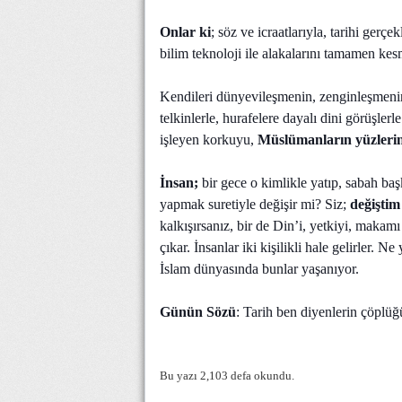
Onlar ki
; söz ve icraatlarıyla, tarihi gerç
bilim teknoloji ile alakalarını tamamen kes
Kendileri dünyevileşmenin, zenginleşmenin,
telkinlerle, hurafelere dayalı dini görüşle
işleyen korkuyu,
Müslümanların yüzleri
İnsan;
bir gece o kimlikle yatıp, sabah baş
yapmak suretiyle değişir mi? Siz;
değişti
kalkışırsanız, bir de Din’i, yetkiyi, makamı
çıkar. İnsanlar iki kişilikli hale gelirler. 
İslam dünyasında bunlar yaşanıyor.
Günün Sözü
: Tarih ben diyenlerin çöplüğü
Bu yazı 2,103 defa okundu.