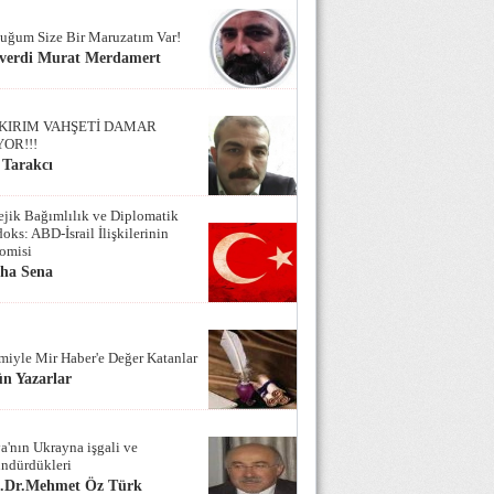
uğum Size Bir Maruzatım Var!
verdi Murat Merdamert
KIRIM VAHŞETİ DAMAR
YOR!!!
 Tarakcı
tejik Bağımlılık ve Diplomatik
oks: ABD-İsrail İlişkilerinin
omisi
iha Sena
miyle Mir Haber'e Değer Katanlar
n Yazarlar
a'nın Ukrayna işgali ve
ndürdükleri
f.Dr.Mehmet Öz Türk