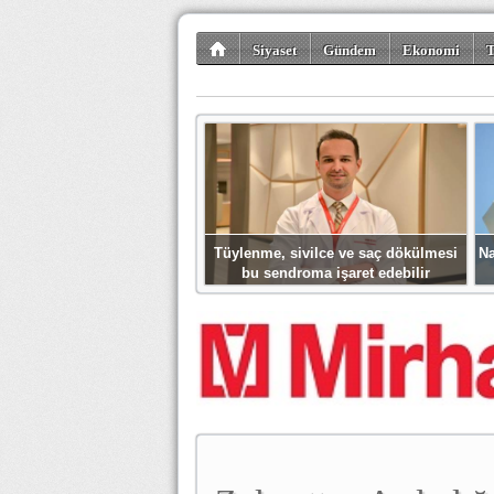
Siyaset
Gündem
Ekonomi
T
Kültür-Sanat
Bilim-Teknoloji
Gezi-Tu
Tüylenme, sivilce ve saç dökülmesi
Na
bu sendroma işaret edebilir