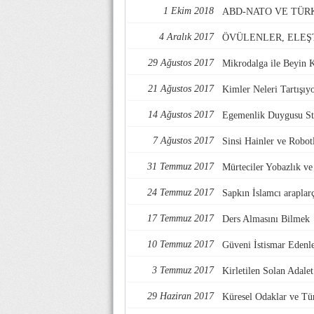
1 Ekim 2018
ABD-NATO VE TÜR
4 Aralık 2017
ÖVÜLENLER, ELEŞ
29 Ağustos 2017
Mikrodalga ile Beyin 
21 Ağustos 2017
Kimler Neleri Tartışıy
14 Ağustos 2017
Egemenlik Duygusu Str
7 Ağustos 2017
Sinsi Hainler ve Robotl
31 Temmuz 2017
Mürteciler Yobazlık v
24 Temmuz 2017
Sapkın İslamcı araplarç
17 Temmuz 2017
Ders Almasını Bilmek
10 Temmuz 2017
Güveni İstismar Edenl
3 Temmuz 2017
Kirletilen Solan Adalet
29 Haziran 2017
Küresel Odaklar ve Tü