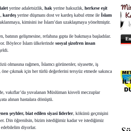
alet
yerine adaletsizlik,
hak
yerine haksızlık,
herkese eşit
a,
kardeş
yerine düşmanı dost ve kardeş kabul etme ile
İslam
daklanmaya, kimisini ise İslam’dan uzaklaşmaya yöneltmiştir.
, batının gelişmesine, refahına gıpta ile bakmaya başladılar.
En
yor. Böylece İslam ülkelerinde
sosyal şizofren insan
geldi.
özü olmasına rağmen, İslamcı görünenler, siyasette, iş
ne çıkmak için her türlü değerlerini tersyüz etmede sakınca
er’de, vakıflar’da yuvalanan Müslüman kisveli meczuplar
ata alınan hastalara dönüştü.
nen şeyhler, biat edilen siyasi liderler
, kökünü geçmişini
diler. Din öğrenilsin, bizim istediğimiz kadar ve istediğimiz
l edebilelim diyorlar.