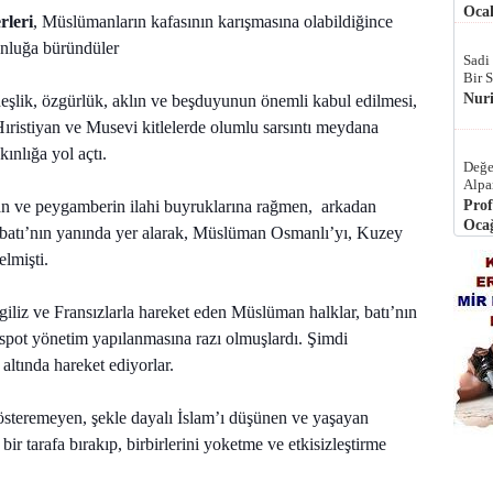
Ocak
rleri
, Müslümanların kafasının karışmasına olabildiğince
nluğa büründüler
Sadi
Bir 
Nur
deşlik, özgürlük, aklın ve beşduyunun önemli kabul edilmesi,
ı Hıristiyan ve Musevi kitlelerde olumlu sarsıntı meydana
kınlığa yol açtı.
Değe
Alpa
ve peygamberin ilahi buyruklarına rağmen, arkadan
Prof
Ocağ
 batı’nın yanında yer alarak, Müslüman Osmanlı’yı, Kuzey
lmişti.
ngiliz ve Fransızlarla hareket eden Müslüman halklar, batı’nın
 despot yönetim yapılanmasına razı olmuşlardı. Şimdi
ı altında hareket ediyorlar.
gösteremeyen, şekle dayalı İslam’ı düşünen ve yaşayan
bir tarafa bırakıp, birbirlerini yoketme ve etkisizleştirme