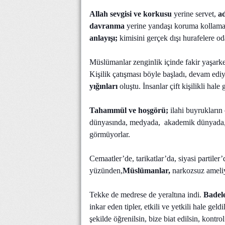
Allah sevgisi ve korkusu
yerine servet,
ad
davranma
yerine yandaşı koruma kollam
anlayışı;
kimisini gerçek dışı hurafelere o
Müslümanlar zenginlik içinde fakir yaşarken
Kişilik çatışması böyle başladı, devam edi
yığınları
oluştu. İnsanlar çift kişilikli hale 
Tahammül ve hoşgörü;
ilahi buyrukların 
dünyasında, medyada, akademik dünyada, ö
görmüyorlar.
Cemaatler’de, tarikatlar’da, siyasi partil
yüzünden,
Müslümanlar,
narkozsuz ameliy
Tekke de medrese de yeraltına indi.
Badele
inkar eden tipler, etkili ve yetkili hale gel
şekilde öğrenilsin, bize biat edilsin, kontro