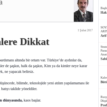
a
Başb
Hak
SOY
1 Şubat 2017
ARI
Arif
nlere Dikkat
Stra
Parad
Anat
Sab
ardımanı altında bir ortam var. Türkiye’de aydınlar da,
nler de şaşkın, halk da şaşkın, Kim ya da kimler neye karar
k, ne yapacak belirsiz.
Kale
Bütü
üşüncede, bilimde, teknolojide yeni atılım yapılamaması ile
atıyı taklide yöneldiler.
Rusy
 dünyasında,
kaos başlar.
Düşü
Pro