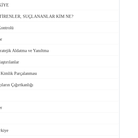
KİYE
TİRENLER, SUÇLANANLAR KİM NE?
Kontrolü
or
atejik Aldatma ve Yanıltma
aştırılanlar
e Kimlik Parçalanması
ıların Çığırtkanlığı
er
rkiye