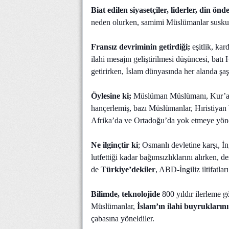
Biat edilen siyasetçiler, liderler, din önde
neden olurken, samimi Müslümanlar susku
Fransız devriminin getirdiği;
eşitlik, kar
ilahi mesajın geliştirilmesi düşüncesi, bat
getirirken, İslam dünyasında her alanda şaş
Öylesine ki;
Müslüman Müslümanı, Kur’an 
hançerlemiş, bazı Müslümanlar, Hıristiyan
Afrika’da ve Ortadoğu’da yok etmeye yöne
Ne ilginçtir ki
; Osmanlı devletine karşı, İ
lutfettiği kadar bağımsızlıklarını alırken,
de
Türkiye’dekiler
, ABD-İngiliz iltifatlar
Bilimde, teknolojide
800 yıldır ilerleme 
Müslümanlar,
İslam’ın ilahi buyruklarını
çabasına yöneldiler.