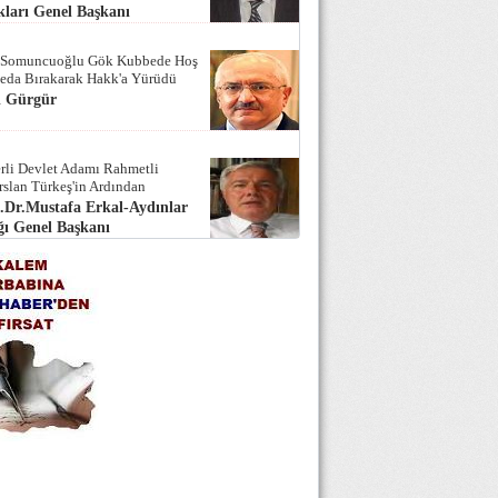
ları Genel Başkanı
 Somuncuoğlu Gök Kubbede Hoş
Seda Bırakarak Hakk'a Yürüdü
i Gürgür
rli Devlet Adamı Rahmetli
rslan Türkeş'in Ardından
.Dr.Mustafa Erkal-Aydınlar
ı Genel Başkanı