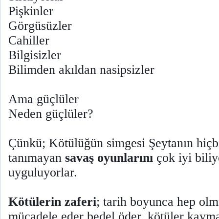
Pişkinler
Görgüsüzler
Cahiller
Bilgisizler
Bilimden akıldan nasipsizler
Ama güçlüler
Neden güçlüler?
Çünkü; Kötülüğün simgesi Şeytanın hiçbi
tanımayan
savaş oyunlarını
çok iyi biliy
uyguluyorlar.
Kötülerin zaferi
; tarih boyunca hep olmu
mücadele eder bedel öder, kötüler kayma