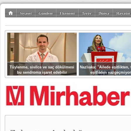
Siyaset
Gündem
Ekonomi
Terör
Dünya
Hayatın 
Kültür-Sanat
Bilim-Teknoloji
Gezi-Turizm
Spor
Misafir K
Tüylenme, sivilce ve saç dökülmesi
Nazlıaka: ''Ailede eşitlikten
bu sendroma işaret edebilir
eşitlikten vazgeçmiyor