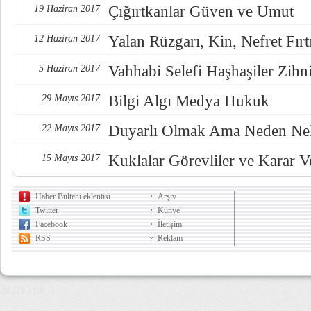
Çığırtkanlar Güven ve Umut
19 Haziran 2017
Yalan Rüzgarı, Kin, Nefret Fırt
12 Haziran 2017
Vahhabi Selefi Haşhaşiler Zihn
5 Haziran 2017
Bilgi Algı Medya Hukuk
29 Mayıs 2017
Duyarlı Olmak Ama Neden Nel
22 Mayıs 2017
Kuklalar Görevliler ve Karar Ve
15 Mayıs 2017
Haber Bülteni eklentisi
Arşiv
Twitter
Künye
Facebook
İletişim
RSS
Reklam
24,315 µs