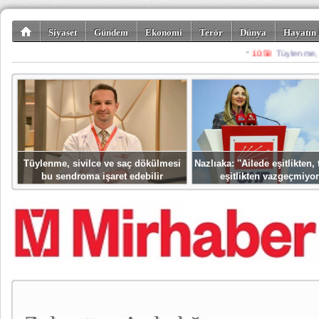
Siyaset
Gündem
Ekonomi
Terör
Dünya
Hayatın 
Kültür-Sanat
Bilim-Teknoloji
Gezi-Turizm
Spor
Misafir K
Tüylenme, sivilce ve saç dökülmesi
Nazlıaka: ''Ailede eşitlikten
bu sendroma işaret edebilir
eşitlikten vazgeçmiyor