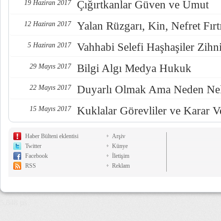
Çığırtkanlar Güven ve Umut
19 Haziran 2017
Yalan Rüzgarı, Kin, Nefret Fırt
12 Haziran 2017
Vahhabi Selefi Haşhaşiler Zihn
5 Haziran 2017
Bilgi Algı Medya Hukuk
29 Mayıs 2017
Duyarlı Olmak Ama Neden Nel
22 Mayıs 2017
Kuklalar Görevliler ve Karar Ve
15 Mayıs 2017
Haber Bülteni eklentisi
Arşiv
Twitter
Künye
Facebook
İletişim
RSS
Reklam
5,848 µs