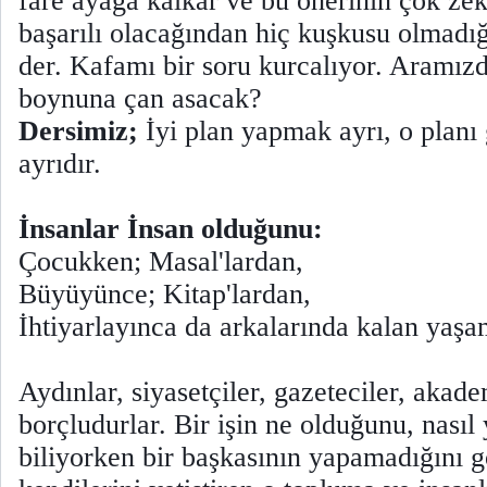
fare ayağa kalkar ve bu önerinin çok ze
başarılı olacağından hiç kuşkusu olmadığı
der. Kafamı bir soru kurcalıyor. Aramız
boynuna çan asacak?
Dersimiz;
İyi plan yapmak ayrı, o planı
ayrıdır.
İnsanlar İnsan olduğunu:
Çocukken; Masal'lardan,
Büyüyünce; Kitap'lardan,
İhtiyarlayınca da arkalarında kalan yaşa
Aydınlar, siyasetçiler, gazeteciler, akad
borçludurlar. Bir işin ne olduğunu, nasıl 
biliyorken bir başkasının yapamadığını 