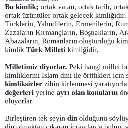
Bu kimlik;
ortak vatan, ortak tarih, orta
ortak üzüntüler ortak gelecek kimliğidir
Türklerin, Yahudilerin, Ermenilerin, Rum
Zazaların Kırmançların, Boşnakların, Ara
Abazaların, Romanların oluşturduğu kiml
kimlik
Türk Milleti
kimliğidir.
Milletimiz diyorlar.
Peki hangi millet 
kimliklerini İslam dini ile örttükleri için 
kimliksizler
zihin kirlenmesi yaratıyorla
değerleri
yerine
ayrı olan konuların
öne
oluyorlar.
Birleştiren tek şeyin
din
olduğunu söylüy
din olmaktan çıkaran icraatlarda bulunuy