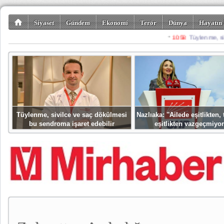
Siyaset
Gündem
Ekonomi
Terör
Dünya
Hayatın 
Kültür-Sanat
Bilim-Teknoloji
Gezi-Turizm
Spor
Misafir K
Tüylenme, sivilce ve saç dökülmesi
Nazlıaka: ''Ailede eşitlikten
bu sendroma işaret edebilir
eşitlikten vazgeçmiyor