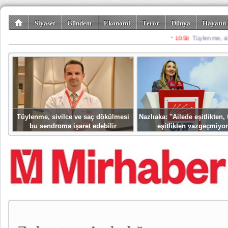
Siyaset
Gündem
Ekonomi
Terör
Dünya
Hayatın 
Kültür-Sanat
Bilim-Teknoloji
Gezi-Turizm
Spor
Misafir K
Tüylenme, sivilce ve saç dökülmesi
Nazlıaka: ''Ailede eşitlikten
bu sendroma işaret edebilir
eşitlikten vazgeçmiyor