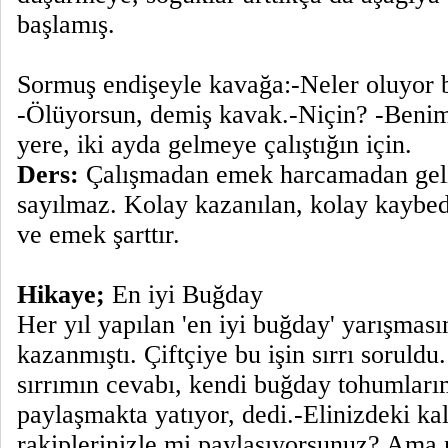
başlamış.
Sormuş endişeyle kavağa:-Neler oluyor 
-Ölüyorsun, demiş kavak.-Niçin? -Benim
yere, iki ayda gelmeye çalıştığın için.
Ders:
Çalışmadan emek harcamadan geli
sayılmaz. Kolay kazanılan, kolay kaybed
ve emek şarttır.
Hikaye;
En iyi Buğday
Her yıl yapılan 'en iyi buğday' yarışmasın
kazanmıştı. Çiftçiye bu işin sırrı soruldu
sırrımın cevabı, kendi buğday tohumlar
paylaşmakta yatıyor, dedi.-Elinizdeki kal
rakiplerinizle mi paylaşıyorsunuz? Ama 