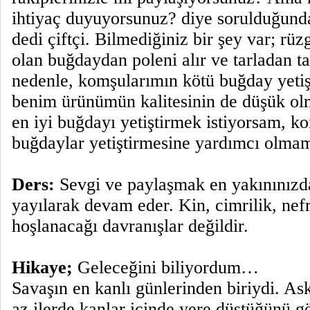
ihtiyaç duyuyorsunuz? diye sorulduğund
dedi çiftçi. Bilmediğiniz bir şey var; rü
olan buğdaydan poleni alır ve tarladan ta
nedenle, komşularımın kötü buğday yeti
benim ürünümün kalitesinin de düşük ol
en iyi buğdayı yetiştirmek istiyorsam, k
buğdaylar yetiştirmesine yardımcı olmam
Ders:
Sevgi ve paylaşmak en yakınınızda
yayılarak devam eder. Kin, cimrilik, nef
hoşlanacağı davranışlar değildir.
Hikaye;
Geleceğini biliyordum…
Savaşın en kanlı günlerinden biriydi. Ask
az ilerde kanlar içinde yere düştüğünü g