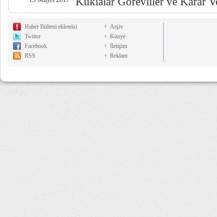
Kuklalar Görevliler ve Karar Ve
Haber Bülteni eklentisi
Arşiv
Twitter
Künye
Facebook
İletişim
RSS
Reklam
7,964 µs