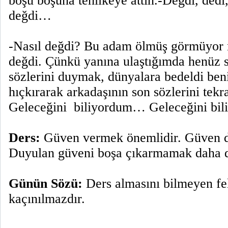
boşu boşuna tehlikeye attın.-Değdi, dedi,
değdi…
-Nasıl değdi? Bu adam ölmüş görmüyor
değdi. Çünkü yanına ulaştığımda henüz 
sözlerini duymak, dünyalara bedeldi ben
hıçkırarak arkadaşının son sözlerini tekra
Geleceğini
biliyordum… Geleceğini bi
Ders:
Güven vermek önemlidir. Güven d
Duyulan güveni boşa çıkarmamak daha d
Günün Sözü:
Ders almasını bilmeyen fe
kaçınılmazdır.