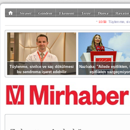
Siyaset
Gündem
Ekonomi
Terör
Dünya
Hayatın 
Kültür-Sanat
Bilim-Teknoloji
Gezi-Turizm
Spor
Misafir K
Tüylenme, sivilce ve saç dökülmesi
Nazlıaka: ''Ailede eşitlikten
bu sendroma işaret edebilir
eşitlikten vazgeçmiyor