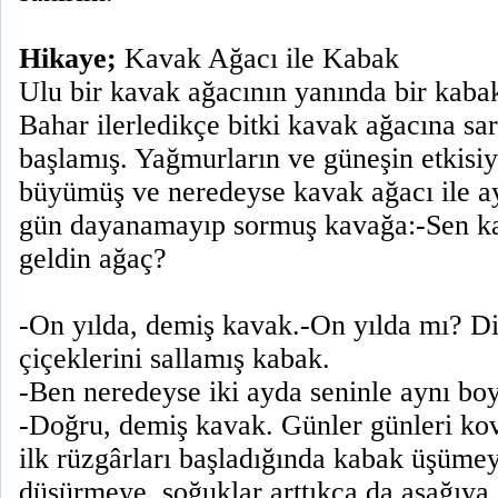
Hikaye;
Kavak Ağacı ile Kabak
Ulu bir kavak ağacının yanında bir kabak
Bahar ilerledikçe bitki kavak ağacına sa
başlamış. Yağmurların ve güneşin etkisiy
büyümüş ve neredeyse kavak ağacı ile ay
gün dayanamayıp sormuş kavağa:-Sen ka
geldin ağaç?
-On yılda, demiş kavak.-On yılda mı? D
çiçeklerini sallamış kabak.
-Ben neredeyse iki ayda seninle aynı bo
-Doğru, demiş kavak. Günler günleri ko
ilk rüzgârları başladığında kabak üşümey
düşürmeye, soğuklar arttıkça da aşağıy