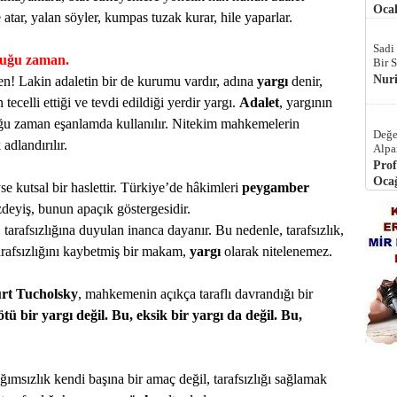
Ocak
le atar, yalan söyler, kumpas tuzak kurar, hile yaparlar.
Sadi
duğu zaman.
Bir 
Nur
n! Lakin adaletin bir de kurumu vardır, adına
yargı
denir,
tecelli ettiği ve tevdi edildiği yerdir yargı.
Adalet
, yargının
çoğu zaman eşanlamda kullanılır. Nitekim mahkemelerin
Değe
 adlandırılır.
Alpa
Prof
Ocağ
se kutsal bir haslettir. Türkiye’de hâkimleri
peygamber
zdeyiş, bunun apaçık göstergesidir.
, tarafsızlığına duyulan inanca dayanır. Bu nedenle, tarafsızlık,
arafsızlığını kaybetmiş bir makam,
yargı
olarak nitelenemez.
rt Tucholsky
, mahkemenin açıkça taraflı davrandığı bir
tü bir yargı değil. Bu, eksik bir yargı da değil. Bu,
ğımsızlık kendi başına bir amaç değil, tarafsızlığı sağlamak