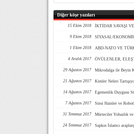
Diğer köşe yazıları
15 Ekim 2018
İKTİDAR SAVAŞI 
9 Ekim 2018
SİYASAL/EKONOMİ
1 Ekim 2018
ABD-NATO VE TÜR
4 Aralık 2017
ÖVÜLENLER, ELEŞ
29 Ağustos 2017
Mikrodalga ile Beyin 
21 Ağustos 2017
Kimler Neleri Tartışıy
14 Ağustos 2017
Egemenlik Duygusu Str
7 Ağustos 2017
Sinsi Hainler ve Robotl
31 Temmuz 2017
Mürteciler Yobazlık v
24 Temmuz 2017
Sapkın İslamcı araplarç