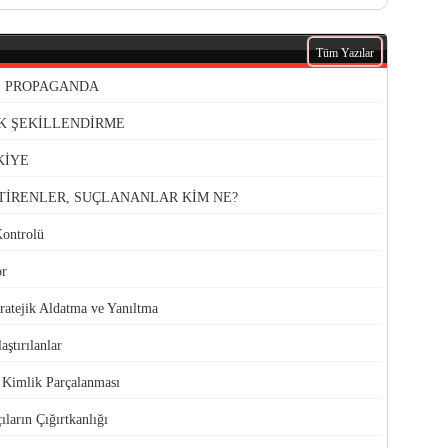
Tüm Yazılar
VE PROPAGANDA
K ŞEKİLLENDİRME
KİYE
TİRENLER, SUÇLANANLAR KİM NE?
Kontrolü
or
atejik Aldatma ve Yanıltma
aştırılanlar
e Kimlik Parçalanması
ıların Çığırtkanlığı