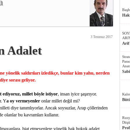
a
Başb
Hak
SOY
3 Temmuz 2017
ARI
Arif
n Adalet
Stra
Parad
Anat
Sab
e yönelik saldırıları izledikçe, bunlar kim yahu, nerden
diye sorası geliyor.
 ediyoruz, millet böyle istiyor
, insan iyice şaşırıyor.
Kale
Bütü
r. Y
a oy vermeyenler
onlar millet değil mi?
illeti diye tanımlıyorlar. Ancak soysuzlar, Arap çöllerinden
e olanlar bu kavramları kullanır.
Rusy
Düşü
Pro
olmayanlara, biat etmeyenlere yönelik hak hukuk adalet