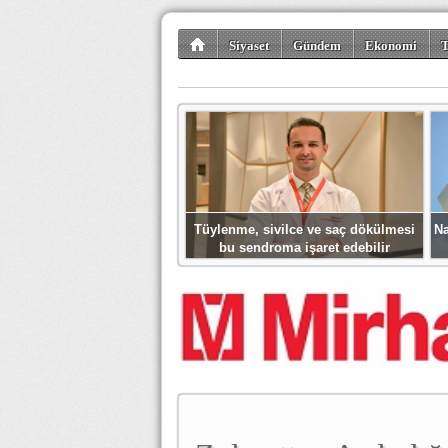
Siyaset
Gündem
Ekonomi
T
Kültür-Sanat
Bilim-Teknoloji
Gezi-Tu
Tüylenme, sivilce ve saç dökülmesi
Na
bu sendroma işaret edebilir