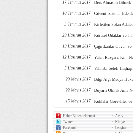
17 Temmuz 2017
Ders Almasını Bilmek
10 Temmuz 2017
Güveni İstismar Edenl
3 Temmuz 2017
Kirletilen Solan Adalet
29 Haziran 2017
Küresel Odaklar ve Tü
19 Haziran 2017
Çığırtkanlar Güven ve
12 Haziran 2017
Yalan Rüzgarı, Kin, Nef
5 Haziran 2017
Vahhabi Selefi Haşhaşi
29 Mayıs 2017
Bilgi Algı Medya Huk
22 Mayıs 2017
Duyarlı Olmak Ama Ne
15 Mayıs 2017
Kuklalar Görevliler ve 
Haber Bülteni eklentisi
Arşiv
Twitter
Künye
Facebook
İletişim