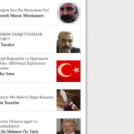
uğum Size Bir Maruzatım Var!
verdi Murat Merdamert
KIRIM VAHŞETİ DAMAR
YOR!!!
 Tarakcı
tejik Bağımlılık ve Diplomatik
oks: ABD-İsrail İlişkilerinin
omisi
iha Sena
miyle Mir Haber'e Değer Katanlar
n Yazarlar
a'nın Ukrayna işgali ve
ndürdükleri
f.Dr.Mehmet Öz Türk