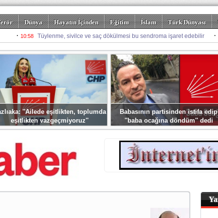
erör
Dünya
Hayatın İçinden
Eğitim
İslam
Türk Dünyası
rizm
Spor
Misafir Kalem
Foto Galeriler
zlıaka: ''Ailede eşitlikten, toplumda
Babasının partisinden istifa edip
eşitlikten vazgeçmiyoruz''
''baba ocağına döndüm'' dedi
Ya