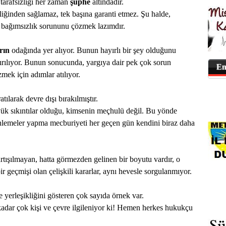
 tarafsızlığı her zaman
şüphe
altındadır.
iliğinden sağlamaz, tek başına garanti etmez. Şu halde,
nce bağımsızlık sorununu çözmek lazımdır.
arın
odağında yer alıyor. Bunun hayırlı bir şey olduğunu
rılıyor. Bunun sonucunda, yargıya dair pek çok sorun
En
mek için adımlar atılıyor.
tılarak devre dışı bırakılmıştır.
ük sıkıntılar olduğu, kimsenin meçhulü değil. Bu yönde
lemeler yapma mecburiyeti her geçen gün kendini biraz daha
rtışılmayan, hatta görmezden gelinen bir boyutu vardır, o
 bir geçmişi olan çelişkili kararlar, aynı hevesle sorgulanmıyor.
e yerleşikliğini gösteren çok sayıda örnek var.
adar çok kişi ve çevre ilgileniyor ki! Hemen herkes hukukçu