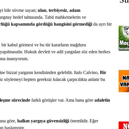
i bile sövme sayan;
ulan
,
terbiyesiz
,
adam
argıtay hedef tahtasında. Tabii mahkemelerin ve
ürlüğü kapsamında gördüğü hangisini görmediği
da ayrı bir
l bir kabul görmesi ve bu tür kararların mağduru
yapılmasıdır. Hukuk devleti ve adil yargıdan söz eden herkes
ığına inanıyorum.
yine bizzat yargının kendisinden gelebilir. Italo Calvino,
Bir
z söylemeyi hepten gereksiz kılacak çarpıcılıkta anlatır bu
kleşme sürecinde
farklı görüşler var. Ama bana göre
adaletin
Bana göre,
halkın yargıya güvensizliği
önemlidir. Eğer
an başlamıştır.