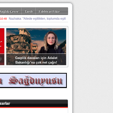
Sağlık-Çevre
Tarih
Edebiyat-Fikir
Gaiplik davaları için Adalet
Bakanlığı’na çok net çağrı!
zarlar