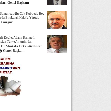
ları Genel Başkanı
 Somuncuoğlu Gök Kubbede Hoş
Seda Bırakarak Hakk'a Yürüdü
i Gürgür
rli Devlet Adamı Rahmetli
rslan Türkeş'in Ardından
.Dr.Mustafa Erkal-Aydınlar
ı Genel Başkanı