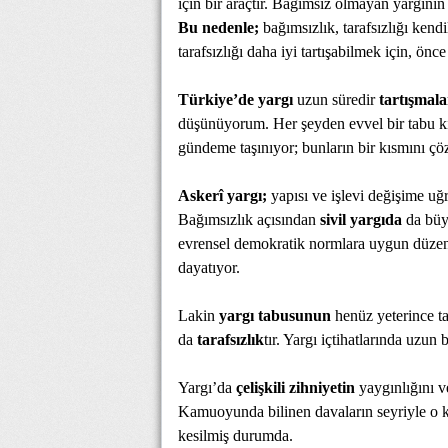
için bir araçtır. Bağımsız olmayan yargının
Bu nedenle;
bağımsızlık, tarafsızlığı kend
tarafsızlığı daha iyi tartışabilmek için, ö
Türkiye’de yargı
uzun süredir
tartışmal
düşünüyorum. Her şeyden evvel bir tabu kı
gündeme taşınıyor; bunların bir kısmını çöz
Askerî yargı;
yapısı ve işlevi değişime uğra
Bağımsızlık açısından
sivil yargıda
da büy
evrensel demokratik normlara uygun düzen
dayatıyor.
Lakin
yargı tabusunun
henüz yeterince ta
da
tarafsızlık
tır. Yargı içtihatlarında uzun
Yargı’da
çelişkili zihniyetin
yaygınlığını v
Kamuoyunda bilinen davaların seyriyle o k
kesilmiş durumda.