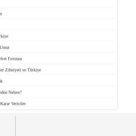
er
rkiye
 Umut
ret Fırtınası
ler Zihniyeti ve Türkiye
uk
den Nelere?
Karar Vericiler