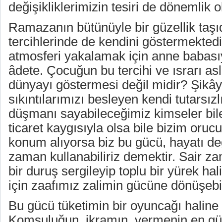
değişikliklerimizin tesiri de dönemlik
Ramazanın bütünüyle bir güzellik taşıd
tercihlerinde de kendini göstermektedir
atmosferi yakalamak için anne babas
âdete. Çocuğun bu tercihi ve ısrarı as
dünyayı göstermesi değil midir? Şikâye
sıkıntılarımızı besleyen kendi tutarsızl
düşmanı sayabileceğimiz kimseler bile
ticaret kaygısıyla olsa bile bizim oru
konum alıyorsa biz bu gücü, hayatı d
zaman kullanabiliriz demektir. Sair z
bir duruş sergileyip toplu bir yürek h
için zaafımız zalimin gücüne dönüşebi
Bu gücü tüketimin bir oyuncağı haline
Komşuluğun, ikramın, vermenin en güz