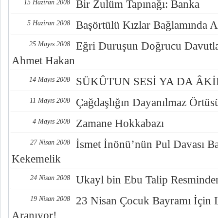
Bir Zulüm Tapınağı: Banka
15 Haziran 2008
Başörtülü Kızlar Bağlamında A
5 Haziran 2008
Eğri Duruşun Doğrucu Davutlar
25 Mayıs 2008
Ahmet Hakan
SÜKÛTUN SESİ YA DA ÂKİ
14 Mayıs 2008
Çağdaşlığın Dayanılmaz Örtüs
11 Mayıs 2008
Zamane Hokkabazı
4 Mayıs 2008
İsmet İnönü’nün Pul Davası Ba
27 Nisan 2008
Kekemelik
Ukayl bin Ebu Talip Resminde
24 Nisan 2008
23 Nisan Çocuk Bayramı İçin 
19 Nisan 2008
Aranıyor!