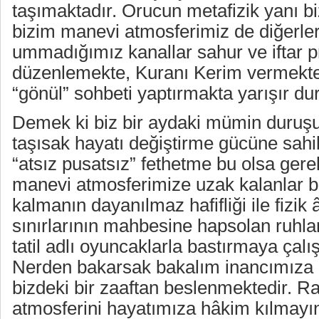
taşımaktadır. Orucun metafizik yanı bizi
bizim manevi atmosferimiz de diğerlerin
ummadığımız kanallar sahur ve iftar p
düzenlemekte, Kuranı Kerim vermekte 
“gönül” sohbeti yaptırmakta yarışır du
Demek ki biz bir aydaki mümin duruş
taşısak hayatı değiştirme gücüne sahi
“atsız pusatsız” fethetme bu olsa ger
manevi atmosferimize uzak kalanlar bi
kalmanın dayanılmaz hafifliği ile fizik
sınırlarının mahbesine hapsolan ruhlar
tatil adlı oyuncaklarla bastırmaya çalış
Nerden bakarsak bakalım inancımıza 
bizdeki bir zaaftan beslenmektedir. R
atmosferini hayatımıza hâkim kılmayı