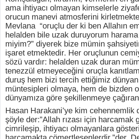
ama ihtiyacı olmayan kimselerle ziyafe
orucun manevi atmosferini kirletmekte
Mevlana “oruçlu der ki ben Allahın em
helalden bile uzak duruyorum harama
miyim?” diyerek bize mümin şahsiyeti
işaret etmektedir. Her oruçlunun cemiy
sözü vardır: helalden uzak duran müm
tenezzül etmeyeceğini oruçla kanıtlam
duruş hem bizi tercih ettiğimiz dünyan
müntesipleri olmaya, hem de bizden o
dünyamıza göre şekillenmeye çağıran 
Hasan Harakani’ye kim cehennemlik d
şöyle der:”Allah rızası için harcamak 
cimrileşip, ihtiyacı olmayanlara göster
harcamakta cömertleşenlerdir.”der. De