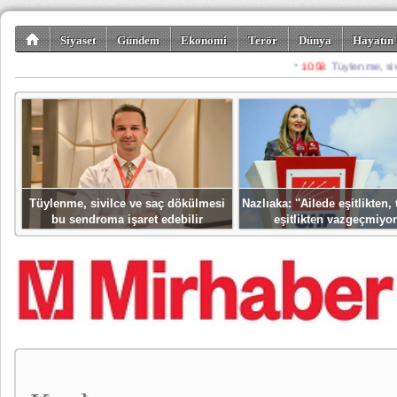
Siyaset
Gündem
Ekonomi
Terör
Dünya
Hayatın 
Kültür-Sanat
Bilim-Teknoloji
Gezi-Turizm
Spor
Misafir K
Tüylenme, sivilce ve saç dökülmesi
Nazlıaka: ''Ailede eşitlikten
bu sendroma işaret edebilir
eşitlikten vazgeçmiyor