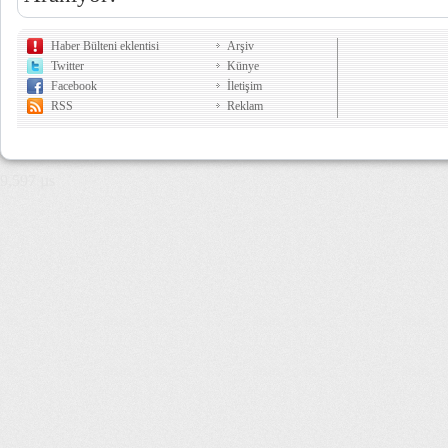
Haber Bülteni eklentisi
Arşiv
Twitter
Künye
Facebook
İletişim
RSS
Reklam
9,597 µs