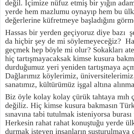
değil. İçimize nüfuz etmiş bir yığın adam
yerde hem mazlumu oynayıp hem bu ülk
değerlerine küfretmeye başladığını görm
Hassas bir yerden geçiyoruz diye bazı şe
da hiçbir şey de mi söylemeyeceğiz? Ha
geçmek hep böyle mi olur? Sokakları ateş
hiç tartışmayacaksak kimse kusura bakm
durduğumuz yeri yeniden tartışmaya aç
Dağlarımız köylerimiz, üniversitelerimi
sanatımız, kültürümüz işgal altına alınma
Biz öyle kolay kolay çürük tahtaya mıh
değiliz. Hiç kimse kusura bakmasın Tür
sınavına tabi tutulmak isteniyorsa burası t
Herkesin rahat rahat konuştuğu yerde ülk
durmak isteyen insanların susturulmaya ç