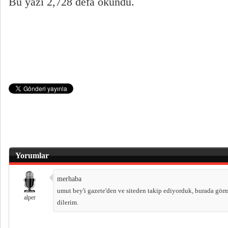
Bu yazı 2,728 defa okundu.
Yorumlar
merhaba
umut bey'i gazete'den ve siteden takip ediyorduk, burada gör
alper
dilerim.