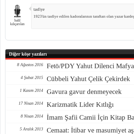
tasfiye
1923'ün tasfiye edilen kadoralarının taraftarı olan yazar kar
halil
kılıçarslan
Diğer köşe yazıları
Fetö/PDY Yahut Dilenci Mafya
8 Ağustos 2016
Cübbeli Yahut Çelik Çekirdek
4 Şubat 2015
Gavura gavur denmeyecek
1 Kasım 2014
Karizmatik Lider Kıtlığı
17 Nisan 2014
İmam Şafii Camii İçin Kitap Ba
8 Nisan 2014
Cemaat: İtibar ve masumiyet a
5 Aralık 2013