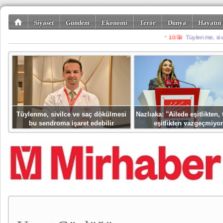
Siyaset
Gündem
Ekonomi
Terör
Dünya
Hayatın 
Kültür-Sanat
Bilim-Teknoloji
Gezi-Turizm
Spor
Misafir K
Tüylenme, sivilce ve saç dökülmesi
Nazlıaka: ''Ailede eşitlikten
bu sendroma işaret edebilir
eşitlikten vazgeçmiyor