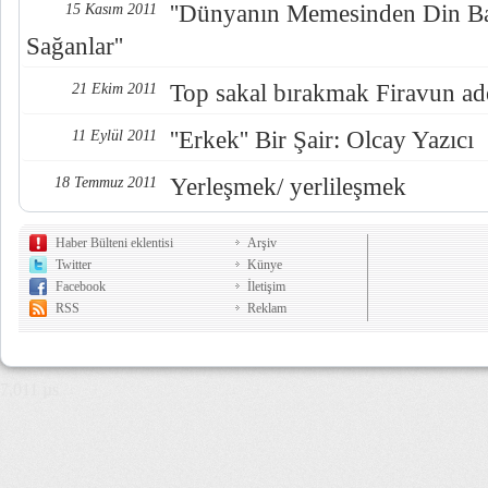
''Dünyanın Memesinden Din Ba
15 Kasım 2011
Sağanlar''
Top sakal bırakmak Firavun ade
21 Ekim 2011
''Erkek'' Bir Şair: Olcay Yazıcı
11 Eylül 2011
Yerleşmek/ yerlileşmek
18 Temmuz 2011
Haber Bülteni eklentisi
Arşiv
Twitter
Künye
Facebook
İletişim
RSS
Reklam
7,011 µs