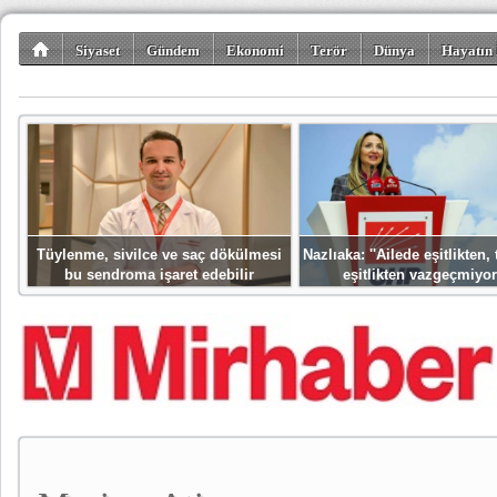
Siyaset
Gündem
Ekonomi
Terör
Dünya
Hayatın 
Kültür-Sanat
Bilim-Teknoloji
Gezi-Turizm
Spor
Misafir K
Tüylenme, sivilce ve saç dökülmesi
Nazlıaka: ''Ailede eşitlikten
bu sendroma işaret edebilir
eşitlikten vazgeçmiyor