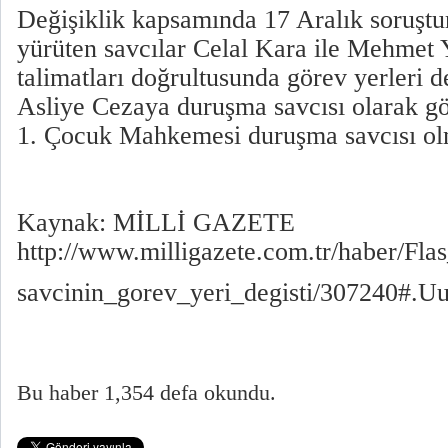
Değişiklik kapsamında 17 Aralık soruşt
yürüten savcılar Celal Kara ile Mehmet 
talimatları doğrultusunda görev yerleri d
Asliye Cezaya duruşma savcısı olarak g
1. Çocuk Mahkemesi duruşma savcısı ol
Kaynak: MİLLİ GAZETE
http://www.milligazete.com.tr/haber/Fl
savcinin_gorev_yeri_degisti/307240#.U
Bu haber 1,354 defa okundu.