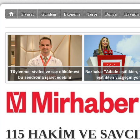
Siyaset
Gündem
Ekonomi
Terör
Dünya
Hayatın 
Kültür-Sanat
Bilim-Teknoloji
Gezi-Turizm
Spor
Misafir K
Tüylenme, sivilce ve saç dökülmesi
Nazlıaka: ''Ailede eşitlikten
bu sendroma işaret edebilir
eşitlikten vazgeçmiyor
115 HAKİM VE SAVC