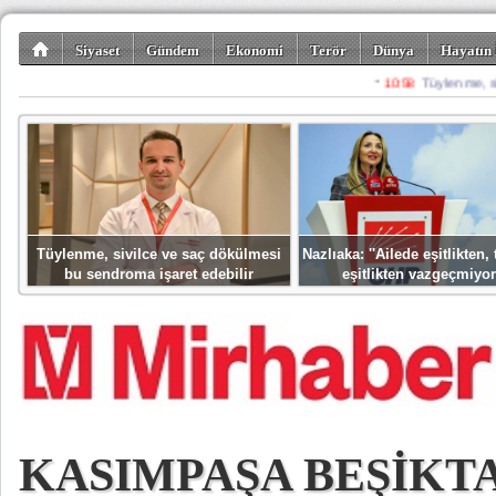
Siyaset
Gündem
Ekonomi
Terör
Dünya
Hayatın 
Kültür-Sanat
Bilim-Teknoloji
Gezi-Turizm
Spor
Misafir K
Tüylenme, sivilce ve saç dökülmesi
Nazlıaka: ''Ailede eşitlikten
bu sendroma işaret edebilir
eşitlikten vazgeçmiyor
KASIMPAŞA BEŞİKT