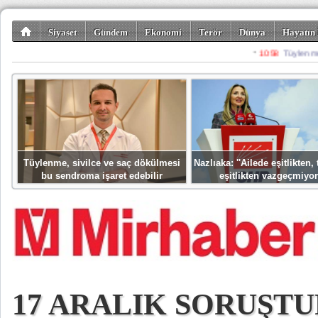
Siyaset
Gündem
Ekonomi
Terör
Dünya
Hayatın 
Kültür-Sanat
Bilim-Teknoloji
Gezi-Turizm
Spor
Misafir K
Tüylenme, sivilce ve saç dökülmesi
Nazlıaka: ''Ailede eşitlikten
bu sendroma işaret edebilir
eşitlikten vazgeçmiyor
17 ARALIK SORUŞT