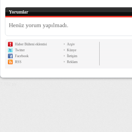
Yorumlar
Henüz yorum yapılmadı.
Haber Bülteni eklentisi
Arşiv
Twitter
Künye
Facebook
İletişim
RSS
Reklam
7,702 µs