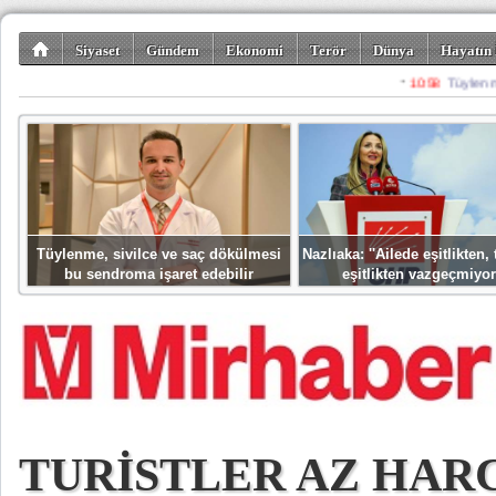
Siyaset
Gündem
Ekonomi
Terör
Dünya
Hayatın 
Kültür-Sanat
Bilim-Teknoloji
Gezi-Turizm
Spor
Misafir K
Tüylenme, sivilce ve saç dökülmesi
Nazlıaka: ''Ailede eşitlikten
bu sendroma işaret edebilir
eşitlikten vazgeçmiyor
TURİSTLER AZ HAR