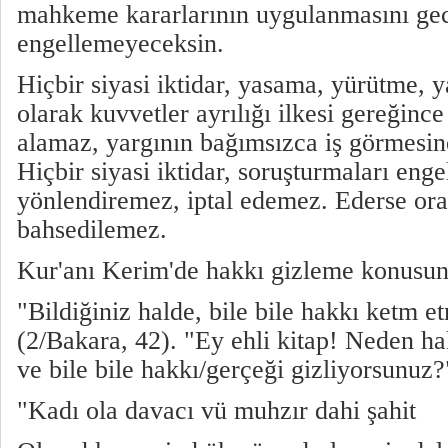
mahkeme kararlarının uygulanmasını gec
engellemeyeceksin.
Hiçbir siyasi iktidar, yasama, yürütme, y
olarak kuvvetler ayrılığı ilkesi gereğince
alamaz, yargının bağımsızca iş görmesin
Hiçbir siyasi iktidar, soruşturmaları eng
yönlendiremez, iptal edemez. Ederse or
bahsedilemez.
Kur'anı Kerim'de hakkı gizleme konusund
"Bildiğiniz halde, bile bile hakkı ketm e
(2/Bakara, 42). "Ey ehli kitap! Neden hak
ve bile bile hakkı/gerçeği gizliyorsunuz?
"Kadı ola davacı vü muhzır dahi şahit