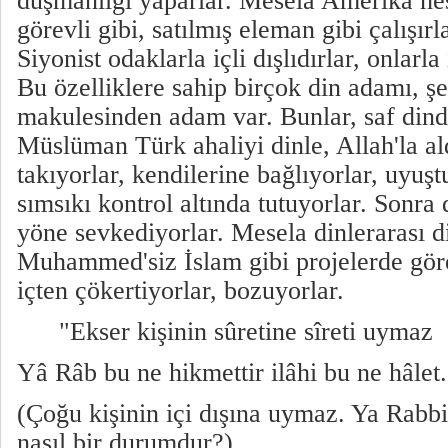
düşmanlığı yaparlar. Mesela Amerika hes
görevli gibi, satılmış eleman gibi çalışır
Siyonist odaklarla içli dışlıdırlar, onlarla 
Bu özelliklere sahip birçok din adamı, ş
makulesinden adam var. Bunlar, saf din
Müslüman Türk ahaliyi dinle, Allah'la al
takıyorlar, kendilerine bağlıyorlar, uyuş
sımsıkı kontrol altında tutuyorlar. Sonra d
yöne sevkediyorlar. Mesela dinlerarası di
Muhammed'siz İslam gibi projelerde göre
içten çökertiyorlar, bozuyorlar.
"Ekser kişinin sûretine sîreti uymaz
Yâ Râb bu ne hikmettir ilâhi bu ne hâlet
(Çoğu kişinin içi dışına uymaz. Ya Rabbi b
nasıl bir durumdur?)