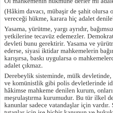
Ol mahkemenin hükmüne derler mi adale
(Hâkim davacı, mübaşir de şahit olursa
vereceği hükme, karara hiç adalet denile
Yasama, yürütme, yargı ayrıdır, bağımsızd
yetkilerine tecavüz edemezler. Demokrat
devleti bunu gerektirir. Yasama ve yürü
ederse, siyasi iktidar mahkemelerin bağ
karışırsa, baskı uygularsa o mahkemeler
adalet çıkmaz.
Derebeylik sisteminde, mülk devletinde, 
ve komünistlik gibi polis devletlerinde i
hâkimse mahkeme denilen kurum, onların 
meşrulaştırma kurumudur. Bu tür ilkel de
kanunlar sadece vatandaşlar için vardır. 
tutanlar için ise hiçbir kanunun ve hukuk