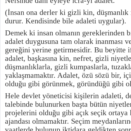
Nefsinde dahi eyleye icrâ-yı adalet."
(İnsan ona derler ki gizli kin, düşmanlık
durur. Kendisinde bile adaleti uygular).
Demek ki insan olmanın gereklerinden bi
adalet duygusuna tam olarak inanması v
gereğini yerine getirmesidir. Bu beyitte i
adalet, başkasına kin, nefret, gizli niyetle
düşmanlıklarla, gizli kumpaslarla, tuzakla
yaklaşmamaktır. Adalet, özü sözü bir, içi
olduğu gibi görünmek, göründüğü gibi o
Hele devlet yöneticisi kişilerin adaleti, 
talebinde bulunurken başta bütün niyetler
projelerini olduğu gibi açık seçik ortaya
ajandası olmamaktır. Seçim meydanların
vaatlerde bulunup iktidara geldikten sonr