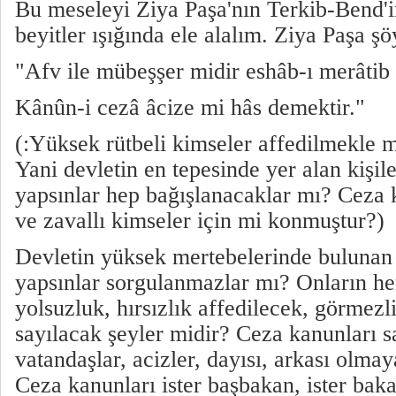
Bu meseleyi Ziya Paşa'nın Terkib-Bend'i
beyitler ışığında ele alalım. Ziya Paşa şö
"Afv ile mübeşşer midir eshâb-ı merâtib
Kânûn-i cezâ âcize mi hâs demektir."
(:Yüksek rütbeli kimseler affedilmekle 
Yani devletin en tepesinde yer alan kişile
yapsınlar hep bağışlanacaklar mı? Ceza
ve zavallı kimseler için mi konmuştur?)
Devletin yüksek mertebelerinde bulunan 
yapsınlar sorgulanmazlar mı? Onların her
yolsuzluk, hırsızlık affedilecek, görmezl
sayılacak şeyler midir? Ceza kanunları s
vatandaşlar, acizler, dayısı, arkası olmay
Ceza kanunları ister başbakan, ister baka