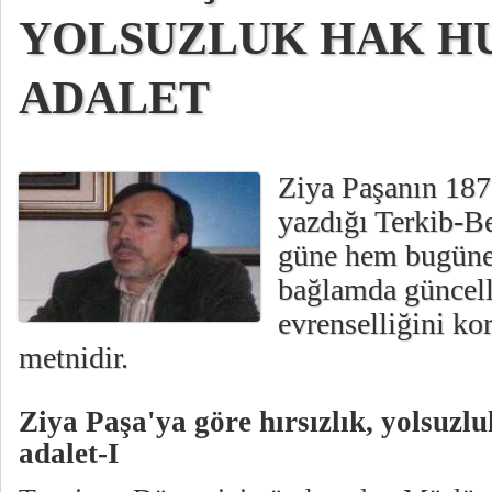
YOLSUZLUK HAK H
ADALET
Ziya Paşanın 187
yazdığı Terkib-Be
güne hem bugüne 
bağlamda güncell
evrenselliğini ko
metnidir.
Ziya Paşa'ya göre hırsızlık, yolsuzl
adalet-I