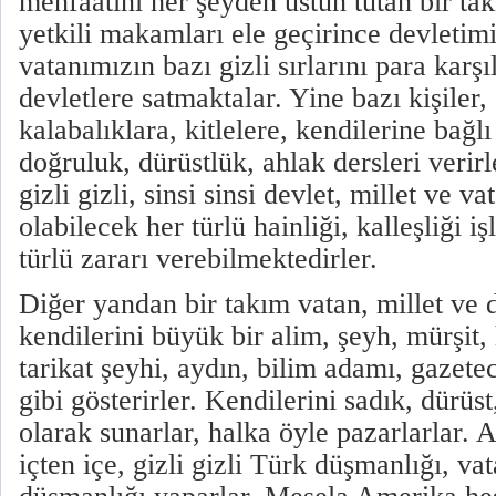
menfaatini her şeyden üstün tutan bir takı
yetkili makamları ele geçirince devletimi
vatanımızın bazı gizli sırlarını para karş
devletlere satmaktalar. Yine bazı kişiler,
kalabalıklara, kitlelere, kendilerine bağlı
doğruluk, dürüstlük, ahlak dersleri verir
gizli gizli, sinsi sinsi devlet, millet ve v
olabilecek her türlü hainliği, kalleşliği 
türlü zararı verebilmektedirler.
Diğer yandan bir takım vatan, millet ve d
kendilerini büyük bir alim, şeyh, mürşit,
tarikat şeyhi, aydın, bilim adamı, gazete
gibi gösterirler. Kendilerini sadık, dürüs
olarak sunarlar, halka öyle pazarlarlar. 
içten içe, gizli gizli Türk düşmanlığı, va