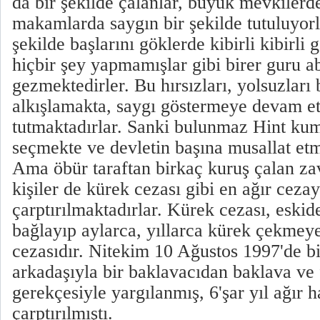
da bir şekilde çalanlar, büyük mevkilerd
makamlarda saygın bir şekilde tutuluyorlar
şekilde başlarını göklerde kibirli kibirli 
hiçbir şey yapmamışlar gibi birer guru a
gezmektedirler. Bu hırsızları, yolsuzları
alkışlamakta, saygı göstermeye devam et
tutmaktadırlar. Sanki bulunmaz Hint kuma
seçmekte ve devletin başına musallat et
Ama öbür taraftan birkaç kuruş çalan zav
kişiler de kürek cezası gibi en ağır ceza
çarptırılmaktadırlar. Kürek cezası, eskid
bağlayıp aylarca, yıllarca kürek çekm
cezasıdır. Nitekim 10 Ağustos 1997'de b
arkadaşıyla bir baklavacıdan baklava ve f
gerekçesiyle yargılanmış, 6'şar yıl ağır 
çarptırılmıştı.