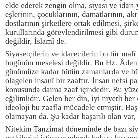
elde ederek zengin olma, siyasi ve idari 
eşlerinin, çocuklarının, damatlarının, akr
dostlarının şirketlere ortak edilmesi, şir
kurullarında görevlendirilmesi gibi duru
değildir, İslamî de.
Siyasetçilerin ve idarecilerin bu tür malî 
bugünün meselesi değildir. Bu Hz. Âdem
günümüze kadar bütün zamanlarda ve bü
olagelen insanî bir zaaftır. İnsan nefsi 
konusunda daima zaaf içindedir. Bu yüz
eğilimlidir. Gelen her din, iyi niyetli her
ideoloji bu zaafla mücadele etmiştir. Başa
olamayan da. Şu kadar başarılı olan var,
Nitekim Tanzimat döneminde de bazı siya
yetkilerini istismar ederek haksız kazanç