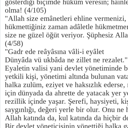
gösterdiği biçimde hüküm veresin; hâinl
olma! (4/105)
"Allah size emânetleri ehline vermenizi,
hükmettiğiniz zaman adâletle hükmetmen
size ne güzel öğüt veriyor. Şüphesiz Allah
(4/58)
"Gadr ede reâyâsına vâli-i eyâlet
Dünyâda vü ukbâda ne zillet ne rezalet."
Eyaletin valisi yani devlet yönetiminde b
yetkili kişi, yönetimi altında bulunan vat
halka zulüm, eziyet ve haksızlık ederse
için dünyada da ahrette de yatacak yer y
rezillik içinde yaşar. Şerefi, haysiyeti, kiş
saygınlığı, değeri yerle bir olur. Onu ne
Allah katında da, kul katında da hiçbir d
Bir devlet yöneticisinin yönettiği halka 