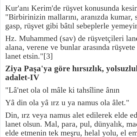
Kur'anı Kerim'de rüşvet konusunda kesi
"Birbirinizin mallarını, aranızda kumar, s
gasp, rüşvet gibi bâtıl sebeplerle yemey
Hz. Muhammed (sav) de rüşvetçileri lan
alana, verene ve bunlar arasında rüşvete
lanet etsin."[3]
Ziya Paşa'ya göre hırsızlık, yolsuzl
adalet-IV
"Lâ'net ola ol mâle ki tahsîline ânın
Yâ din ola yâ ırz u ya namus ola âlet."
Din, ırz veya namus alet edilerek elde e
lanet olsun. Mal, para, pul, dünyalık, ma
elde etmenin tek meşru, helal yolu, el e