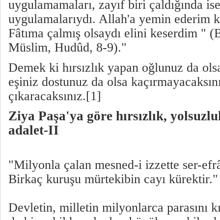
uygulamamaları, zayıf biri çaldığında i
uygulamalarıydı. Allah'a yemin ederim 
Fâtıma çalmış olsaydı elini keserdim " 
Müslim, Hudûd, 8-9)."
Demek ki hırsızlık yapan oğlunuz da olsa
eşiniz dostunuz da olsa kaçırmayacaksı
çıkaracaksınız.[1]
Ziya Paşa'ya göre hırsızlık, yolsuzl
adalet-II
"Milyonla çalan mesned-i izzette ser-ef
Birkaç kuruşu mürtekibin cayı kürektir.
Devletin, milletin milyonlarca parasını k