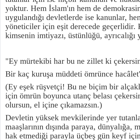
yoktur. Hem İslam'ın hem de demokrasi
uygulandığı devletlerde ise kanunlar, h
yöneticiler için eşit derecede geçerlidir
kimsenin imtiyazı, üstünlüğü, ayrıcalığı 
"Ey mürtekibi har bu ne zillet ki çekersi
Bir kaç kuruşa müddeti ömrünce hacâlet
(Ey eşek rüşvetçi! Bu ne biçim bir alçakl
için ömrün boyunca utanç belası çekersin
olursun, el içine çıkamazsın.)
Devletin yüksek mevkilerinde yer tutanla
maaşlarının dışında paraya, dünyalığa, 
hak etmediği parayla üçbeş gün keyf içi