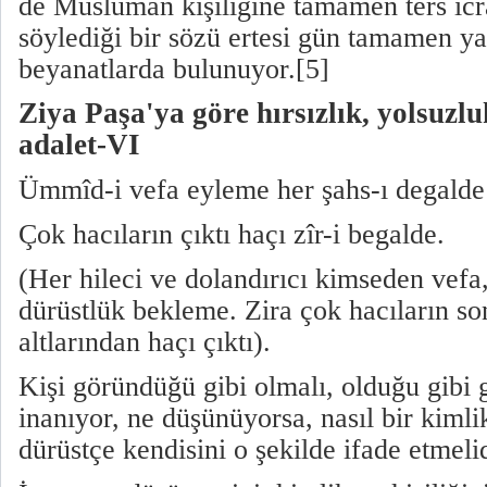
de Müslüman kişiliğine tamamen ters icr
söylediği bir sözü ertesi gün tamamen y
beyanatlarda bulunuyor.[5]
Ziya Paşa'ya göre hırsızlık, yolsuzl
adalet-VI
Ümmîd-i vefa eyleme her şahs-ı degalde
Çok hacıların çıktı haçı zîr-i begalde.
(Her hileci ve dolandırıcı kimseden vefa,
dürüstlük bekleme. Zira çok hacıların so
altlarından haçı çıktı).
Kişi göründüğü gibi olmalı, olduğu gibi
inanıyor, ne düşünüyorsa, nasıl bir kimlik
dürüstçe kendisini o şekilde ifade etmelid