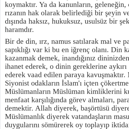
koymaktır. Ya da kanunların, geleneğin, ö
rızanın hak olarak belirlediği bir şeyin v
dışında haksız, hukuksuz, usulsüz bir şek
haramdır.
Bir de din, ırz, namus satılarak mal ve p
sapıklığı var ki bu en iğrenç olanı. Din k
kazanmak demek, inandığınız dininizden
ihanet ederek, o dinin gereklerine aykırı
ederek vaad edilen paraya kavuşmaktır.
Siyonist odakların İslam'ı içten çökertme
Müslümanların Müslüman kimliklerini k
menfaat karşılığında görev almaları, para
demektir. Allah diyerek, başörtüsü diyer
Müslümanlık diyerek vatandaşların masu
duygularını sömürerek oy toplayıp iktid