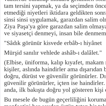
tam tersini yapmak, ya da seçimden önc
etmediği niyetleri iktidara geldikten s
sinsi sinsi uygulamak, garazdan salim o
Ziya Paşa'ya göre garazdan salim olmaya
ve siyasetçi denmeyi, insan bile denme
"Sâdık görünür kisvede erbâb-ı hiyânet
Mürşid sanılır vehlede ashâb-ı dalâlet."
(Elbise, üniforma, kalıp kıyafet, makam 
kişiler, aslında haindirler ama dışarıdan 
doğru, dürüst ve güvenilir görünürler. D
güvenilir görünürler, içten ise haindirler.
anda, ilk bakışta doğru yol gösteren kişi
Bu mesele de bugün geçerliliğini korumak