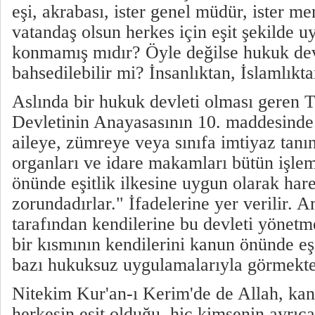
eşi, akrabası, ister genel müdür, ister me
vatandaş olsun herkes için eşit şekilde 
konmamış mıdır? Öyle değilse hukuk de
bahsedilebilir mi? İnsanlıktan, İslamlıkt
Aslında bir hukuk devleti olması geren 
Devletinin Anayasasının 10. maddesinde:
aileye, zümreye veya sınıfa imtiyaz tan
organları ve idare makamları bütün işle
önünde eşitlik ilkesine uygun olarak har
zorundadırlar." İfadelerine yer verilir. 
tarafından kendilerine bu devleti yönetm
bir kısmının kendilerini kanun önünde eş
bazı hukuksuz uygulamalarıyla görmekte
Nitekim Kur'an-ı Kerim'de de Allah, ka
herkesin eşit olduğu, hiç kimsenin ayrıca