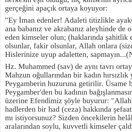
gerçeğini apaçık ortaya koyuyor:
"Ey İman edenler! Adaleti titizlikle ayak
ana babanız ve akrabanız aleyhinde de ols
eden kimseler olun; (haklarında şahitlik e
olsunlar, fakir olsunlar, Allah onlara (si
Hislerinize uyup adaletten, sapmayın...(
Hz. Muhammed (sav) de aynı tavrı orta
Mahzun oğullarından bir kadın hırsızlık 
Peygamberin huzuruna getirilir. Üsame 
Peygamber'den bu kadının bağışlanmasını 
üzerine Efendimiz şöyle buyurur: "Allah'ı
hadlerden bir had (ceza) hakkında şefaa
mı istiyorsunuz? Sizden öncekilerin helâ
aralarından soylu, kuvvetli kimseler çald