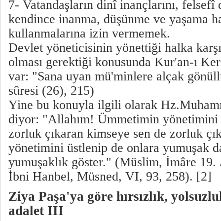
7- Vatandaşların dinî inançlarını, felsefî
kendince inanma, düşünme ve yaşama ha
kullanmalarına izin vermemek.
Devlet yöneticisinin yönettiği halka karşı 
olması gerektiği konusunda Kur'an-ı Ker
var: "Sana uyan mü'minlere alçak gönüll
sûresi (26), 215)
Yine bu konuyla ilgili olarak Hz.Muham
diyor: "Allahım! Ümmetimin yönetimini 
zorluk çıkaran kimseye sen de zorluk ç
yönetimini üstlenip de onlara yumuşak d
yumuşaklık göster." (Müslim, İmâre 19.
İbni Hanbel, Müsned, VI, 93, 258). [2]
Ziya Paşa'ya göre hırsızlık, yolsuzl
adalet III