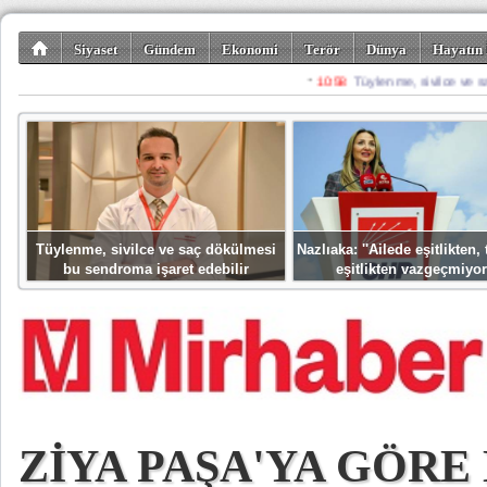
Siyaset
Gündem
Ekonomi
Terör
Dünya
Hayatın 
Kültür-Sanat
Bilim-Teknoloji
Gezi-Turizm
Spor
Misafir K
Tüylenme, sivilce ve saç dökülmesi
Nazlıaka: ''Ailede eşitlikten
bu sendroma işaret edebilir
eşitlikten vazgeçmiyor
ZİYA PAŞA'YA GÖRE