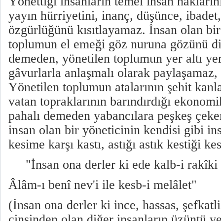
Yönettiği insanların temel insan hakların
yayın hürriyetini, inanç, düşünce, ibadet
özgürlüğünü kısıtlayamaz. İnsan olan bir 
toplumun el emeği göz nuruna gözünü di
demeden, yönetilen toplumun yer altı yer
gâvurlarla anlaşmalı olarak paylaşamaz
Yönetilen toplumun atalarının şehit kanla
vatan topraklarının barındırdığı ekonomi
pahalı demeden yabancılara peşkeş çek
insan olan bir yöneticinin kendisi gibi in
kesime karşı kastı, astığı astık kestiği k
"İnsan ona derler ki ede kalb-i rakîki
Âlâm-ı benî nev'i ile kesb-i melâlet"
(İnsan ona derler ki ince, hassas, şefkatl
cinsinden olan diğer insanların üzüntü ve