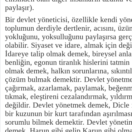
paylaşır).
Bir devlet yöneticisi, özellikle kendi yön
toplumun derdiyle dertlenir, acısını, üzün
yokluğunu, yoksulluğunu paylaşırsa ger
olabilir. Siyaset ve idare, almak için değ
İdareye talip olmak demek, bireysel anl
benliğin, egonun tiranlık hislerini tatmin 
olmak demek, halkın sorunlarına, sıkıntı
çözüm bulmak demektir. Devlet yönetm
çağırmak, azarlamak, paylamak, beğenm
tıkmak, eleştireni cezalandırmak, yıldı
değildir. Devlet yönetmek demek, Dicle 
bir kuzunun bir kurt tarafından aşırılmas
sorumlu bilmek demektir. Devlet yönetim
demek, Harun gibi gelip Karun gibi olma