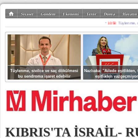
Siyaset
Gündem
Ekonomi
Terör
Dünya
Hayatın 
Kültür-Sanat
Bilim-Teknoloji
Gezi-Turizm
Spor
Misafir K
Tüylenme, sivilce ve saç dökülmesi
Nazlıaka: ''Ailede eşitlikten
bu sendroma işaret edebilir
eşitlikten vazgeçmiyor
KIBRIS'TA İSRAİL- 