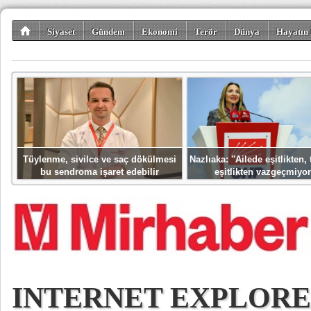
Siyaset
Gündem
Ekonomi
Terör
Dünya
Hayatın 
Kültür-Sanat
Bilim-Teknoloji
Gezi-Turizm
Spor
Misafir K
Tüylenme, sivilce ve saç dökülmesi
Nazlıaka: ''Ailede eşitlikten
bu sendroma işaret edebilir
eşitlikten vazgeçmiyor
INTERNET EXPLOR