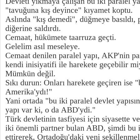
Devleti yıkmaya çalışan bu iki paralel ya
"tavuğuna kış deyince" kıyamet koptu.
Aslında "kış demedi", düğmeye basıldı, pa
diğerine saldırdı.
Cemaat, hükümete taarruza geçti.
Gelelim asıl meseleye.
Cemaat denilen paralel yapı, AKP'nin par
kendi inisiyatifi ile harekete geçebilir m
Mümkün değil.
Sıkı durun: Onları harekete geçiren ise "
Amerika'ydı!"
Yani ortada "bu iki paralel devlet yapısın
yapı var ki, o da ABD'ydi."
Türk devletinin tasfiyesi için siyasette v
iki önemli partner bulan ABD, şimdi bu 
ettirerek, Ortadoğu'daki yeni şekillenmel