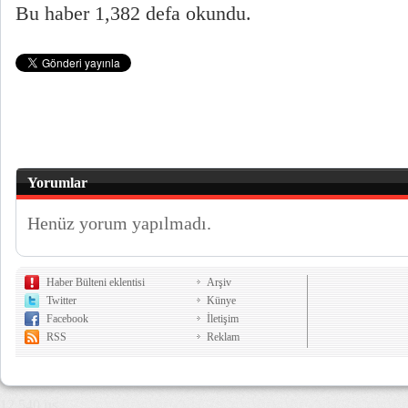
Bu haber 1,382 defa okundu.
Yorumlar
Henüz yorum yapılmadı.
Haber Bülteni eklentisi
Arşiv
Twitter
Künye
Facebook
İletişim
RSS
Reklam
12,540 µs