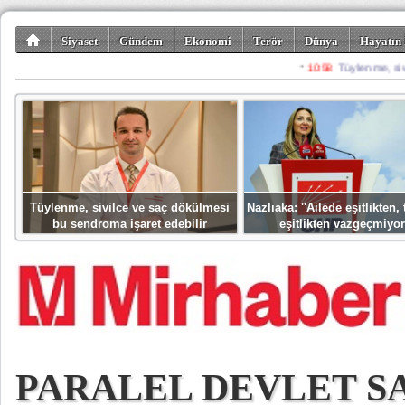
Siyaset
Gündem
Ekonomi
Terör
Dünya
Hayatın 
Kültür-Sanat
Bilim-Teknoloji
Gezi-Turizm
Spor
Misafir K
Tüylenme, sivilce ve saç dökülmesi
Nazlıaka: ''Ailede eşitlikten
bu sendroma işaret edebilir
eşitlikten vazgeçmiyor
PARALEL DEVLET SA