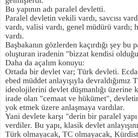
gelmişlerdi.
Bu yapının adı paralel devletti.
Paralel devletin vekili vardı, savcısı vard
vardı, valisi vardı, genel müdürü vardı; h
vardı.
Başbakanın gözlerden kaçırdığı şey bu pa
oluşturan iradenin "bizzat kendisi oldu
Daha da açalım konuyu:
Ortada bir devlet var; Türk devleti. Ecd
ebed müddet anlayışıyla devraldığımız T
ideolojilerini devlet düşmanlığı üzerine k
irade olan "cemaat ve hükümet", devleti
yok etmek üzere anlaşmaya vardılar.
Yani devlete karşı "derin bir paralel yap
verdiler. Bu yapı, klasik devlet anlayışı
Türk olmayacak, TC olmayacak, Kürdistan