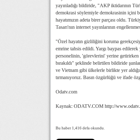
yayınladığı bildiride, "AKP iktidarının Türk
demokrasi söylemiyle demokrasinin içini bo
hayatımızın adeta birer parçası oldu. Tür
Tasarı'nın internet yayınlarının engellenmes
"Özel hayatın gizliliğini koruma gerekçesi
emrine tahsis edildi. Yargı baypas edilerek
personelinin, 'görevlerini' yerine getirirke
bırakıldı" şeklinde belirtilen bildiride şu
ve Vietnam gibi ülkelerle birlikte yer aldı
tırmanıyoruz. Basın özgürlüğü ve ifade özg
Odatv.com
Kaynak: ODATV.COM http://www.odatv.co
Bu haber 1,416 defa okundu.