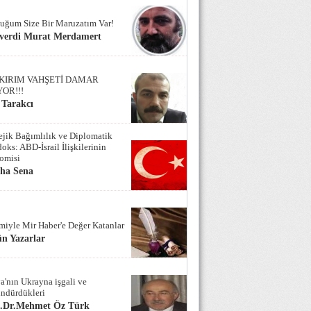
uğum Size Bir Maruzatım Var!
verdi Murat Merdamert
KIRIM VAHŞETİ DAMAR
YOR!!!
 Tarakcı
tejik Bağımlılık ve Diplomatik
oks: ABD-İsrail İlişkilerinin
omisi
iha Sena
miyle Mir Haber'e Değer Katanlar
n Yazarlar
a'nın Ukrayna işgali ve
ndürdükleri
f.Dr.Mehmet Öz Türk