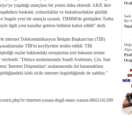
Ocak
iye'ye yaşattığı utançlara bir yenisi daha eklendi. AKP, ileri
şaltırken baskılar, yolsuzluklar ve hukuksuzluklar günlük
Sadi
kiye bugün yeni bir utançla uyandı. TBMM'de görüşülen Torba
Bir 
iyle ilgili yeni kurallar getiren bölümü kabul edildi" dedi.
Nur
yle internet Telekomünikasyon İletişim Başkanı'nın (TİB)
Değe
 yasaklamalar TİB'in keyfiyetine teslim edildi. TİB
Alpa
n işlediği suçlar hakkındaki soruşturma izni bakanın iznine
Prof
nlar söylendi: "Dünya sıralamasında Suudi Arabistan, Çin, İran
Ocağ
ğımız 'İnternet Düşmanları' sıralamasında üst basamaklara
ürlüğündeki kötü sicile internet özgürlüğünde de sahibiz."
m/n.php?n=internet-yasasi-degil-utanc-yasasi-0602141200