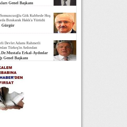
ları Genel Başkanı
 Somuncuoğlu Gök Kubbede Hoş
Seda Bırakarak Hakk'a Yürüdü
i Gürgür
rli Devlet Adamı Rahmetli
rslan Türkeş'in Ardından
.Dr.Mustafa Erkal-Aydınlar
ı Genel Başkanı