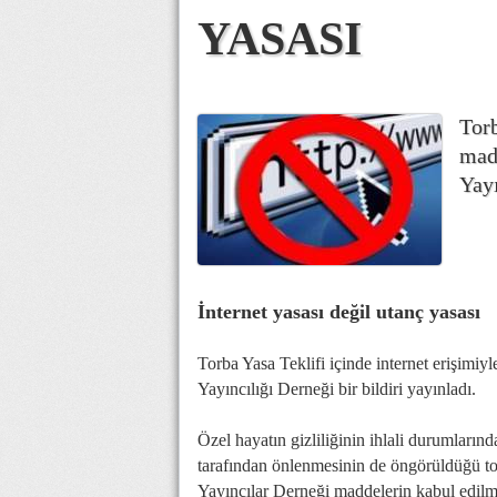
YASASI
Torb
madd
Yayı
İnternet yasası değil utanç yasası
Torba Yasa Teklifi içinde internet erişimiyl
Yayıncılığı Derneği bir bildiri yayınladı.
Özel hayatın gizliliğinin ihlali durumların
tarafından önlenmesinin de öngörüldüğü tor
Yayıncılar Derneği maddelerin kabul edilmesi