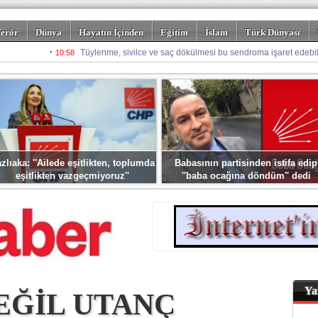
erör
Dünya
Hayatın İçinden
Eğitim
İslam
Türk Dünyası
rizm
Spor
Misafir Kalem
Foto Galeriler
zlıaka: ''Ailede eşitlikten, toplumda
Babasının partisinden istifa edip
eşitlikten vazgeçmiyoruz''
''baba ocağına döndüm'' dedi
Ya
EĞİL UTANÇ