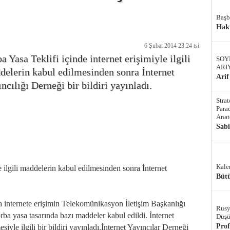
Başb
Hak
6 Şubat 2014 23:24 tsi
a Yasa Teklifi içinde internet erişimiyle ilgili
SOY
ARI
elerin kabul edilmesinden sonra İnternet
Arif
ncılığı Derneği bir bildiri yayınladı.
Stra
Parad
Anat
Sab
Kale
e ilgili maddelerin kabul edilmesinden sonra İnternet
Bütü
da internete erişimin Telekomünikasyon İletişim Başkanlığı
Rusy
ba yasa tasarında bazı maddeler kabul edildi. İnternet
Düşü
Pro
yle ilgili bir bildiri yayınladı.İnternet Yayıncılar Derneği