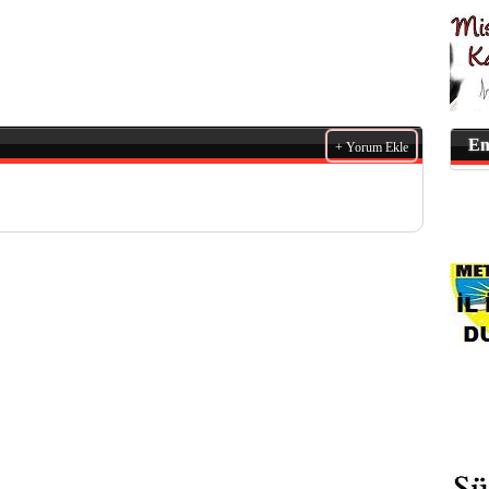
En
+ Yorum Ekle