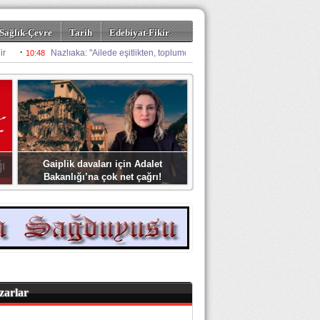
Sağlık-Çevre
Tarih
Edebiyat-Fikir
Gaiplik davaları için Adalet
Bakanlığı’na çok net çağrı!
zarlar