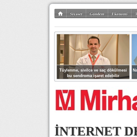
Siyaset
Gündem
Ekonomi
T
Kültür-Sanat
Bilim-Teknoloji
Gezi-Tu
Tüylenme, sivilce ve saç dökülmesi
Na
bu sendroma işaret edebilir
İNTERNET D