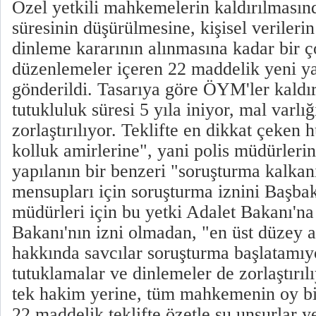
Özel yetkili mahkemelerin kaldırılmasın
süresinin düşürülmesine, kişisel veriler
dinleme kararının alınmasına kadar bir ç
düzenlemeler içeren 22 maddelik yeni 
gönderildi. Tasarıya göre ÖYM'ler kaldır
tutukluluk süresi 5 yıla iniyor, mal varlı
zorlaştırılıyor. Teklifte en dikkat çeken 
kolluk amirlerine", yani polis müdürler
yapılanın bir benzeri "soruşturma kalkan
mensupları için soruşturma iznini Başbak
müdürleri için bu yetki Adalet Bakanı'na
Bakanı'nın izni olmadan, "en üst düzey a
hakkında savcılar soruşturma başlatamıyo
tutuklamalar ve dinlemeler de zorlaştırıl
tek hakim yerine, tüm mahkemenin oy birli
22 maddelik teklifte özetle şu unsurlar ye