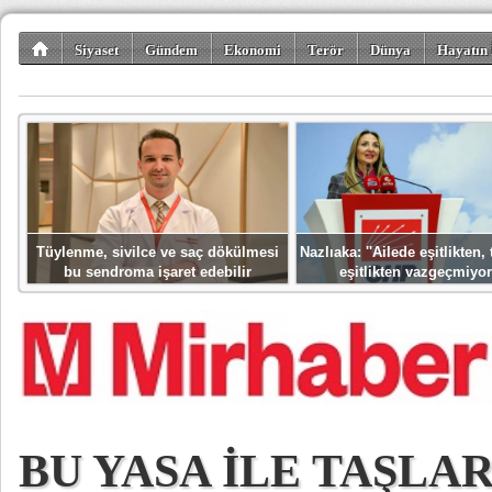
Siyaset
Gündem
Ekonomi
Terör
Dünya
Hayatın 
Kültür-Sanat
Bilim-Teknoloji
Gezi-Turizm
Spor
Misafir K
Tüylenme, sivilce ve saç dökülmesi
Nazlıaka: ''Ailede eşitlikten
bu sendroma işaret edebilir
eşitlikten vazgeçmiyor
BU YASA İLE TAŞLA