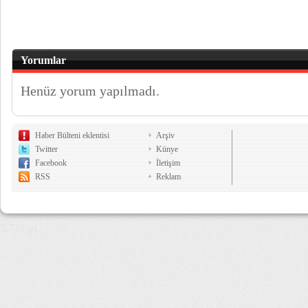
Yorumlar
Henüz yorum yapılmadı.
Haber Bülteni eklentisi
Arşiv
Twitter
Künye
Facebook
İletişim
RSS
Reklam
5,733 µs