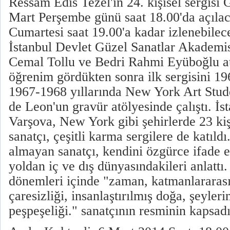
Ressam Edis Tezel'in 24. kişisel sergisi 
Mart Perşembe günü saat 18.00'da açıla
Cumartesi saat 19.00'a kadar izlenebilec
İstanbul Devlet Güzel Sanatlar Akademis
Cemal Tollu ve Bedri Rahmi Eyüboğlu at
öğrenim gördükten sonra ilk sergisini 196
1967-1968 yıllarında New York Art Stu
de Leon'un gravür atölyesinde çalıştı. İs
Varşova, New York gibi şehirlerde 23 kiş
sanatçı, çeşitli karma sergilere de katıld
almayan sanatçı, kendini özgürce ifade ed
yoldan iç ve dış dünyasındakileri anlattı.
dönemleri içinde "zaman, katmanlararasıl
çaresizliği, insanlaştırılmış doğa, şeyleri
peşpeşeliği." sanatçının resminin kapsadı