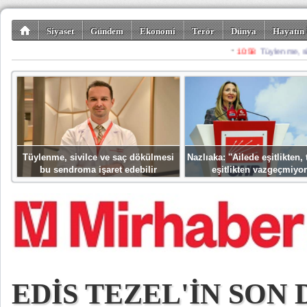
Siyaset
Gündem
Ekonomi
Terör
Dünya
Hayatın 
Kültür-Sanat
Bilim-Teknoloji
Gezi-Turizm
Spor
Misafir K
Tüylenme, sivilce ve saç dökülmesi
Nazlıaka: ''Ailede eşitlikten
bu sendroma işaret edebilir
eşitlikten vazgeçmiyor
EDİS TEZEL'İN SON