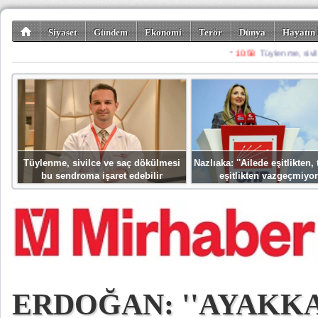
Siyaset
Gündem
Ekonomi
Terör
Dünya
Hayatın 
Kültür-Sanat
Bilim-Teknoloji
Gezi-Turizm
Spor
Misafir K
Tüylenme, sivilce ve saç dökülmesi
Nazlıaka: ''Ailede eşitlikten
bu sendroma işaret edebilir
eşitlikten vazgeçmiyor
ERDOĞAN: ''AYAKK