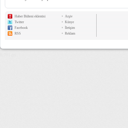
Haber Bülteni eklentisi
Arşiv
Twitter
Künye
Facebook
İletişim
RSS
Reklam
6,701 µs