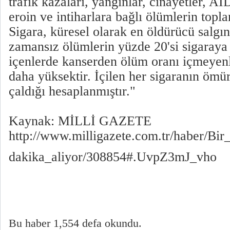
trafik kazaları, yangınlar, cinayetler, AI
eroin ve intiharlara bağlı ölümlerin topl
Sigara, küresel olarak en öldürücü salgın
zamansız ölümlerin yüzde 20'si sigaraya 
içenlerde kanserden ölüm oranı içmeyenl
daha yüksektir. İçilen her sigaranın ömü
çaldığı hesaplanmıştır."
Kaynak: MİLLİ GAZETE
http://www.milligazete.com.tr/haber/Bi
dakika_aliyor/308854#.UvpZ3mJ_vho
Bu haber 1,554 defa okundu.