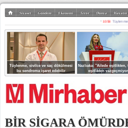
Siyaset
Gündem
Ekonomi
Terör
Dünya
Hayatın 
Kültür-Sanat
Bilim-Teknoloji
Gezi-Turizm
Spor
Misafir K
Tüylenme, sivilce ve saç dökülmesi
Nazlıaka: ''Ailede eşitlikten
bu sendroma işaret edebilir
eşitlikten vazgeçmiyor
BİR SİGARA ÖMÜRDE