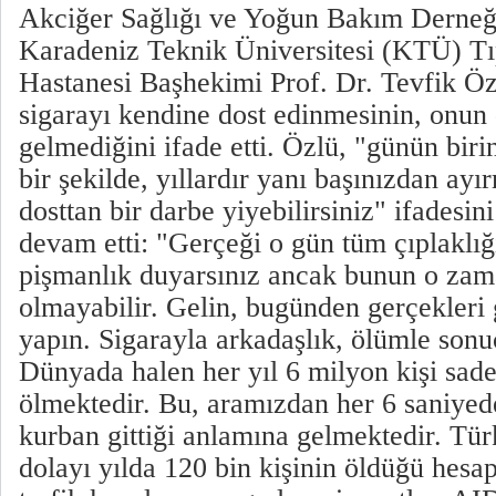
Akciğer Sağlığı ve Yoğun Bakım Derne
Karadeniz Teknik Üniversitesi (KTÜ) Tı
Hastanesi Başhekimi Prof. Dr. Tevfik Özl
sigarayı kendine dost edinmesinin, onun
gelmediğini ifade etti. Özlü, "günün bir
bir şekilde, yıllardır yanı başınızdan ay
dosttan bir darbe yiyebilirsiniz" ifadesin
devam etti: "Gerçeği o gün tüm çıplaklığ
pişmanlık duyarsınız ancak bunun o zam
olmayabilir. Gelin, bugünden gerçekleri
yapın. Sigarayla arkadaşlık, ölümle sonuçl
Dünyada halen her yıl 6 milyon kişi sadec
ölmektedir. Bu, aramızdan her 6 saniyede
kurban gittiği anlamına gelmektedir. Tür
dolayı yılda 120 bin kişinin öldüğü hesa