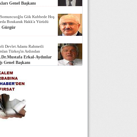
ları Genel Başkanı
 Somuncuoğlu Gök Kubbede Hoş
Seda Bırakarak Hakk'a Yürüdü
i Gürgür
rli Devlet Adamı Rahmetli
rslan Türkeş'in Ardından
.Dr.Mustafa Erkal-Aydınlar
ı Genel Başkanı