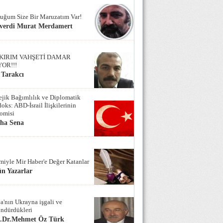
uğum Size Bir Maruzatım Var!
verdi Murat Merdamert
KIRIM VAHŞETİ DAMAR
YOR!!!
 Tarakcı
tejik Bağımlılık ve Diplomatik
oks: ABD-İsrail İlişkilerinin
omisi
iha Sena
miyle Mir Haber'e Değer Katanlar
n Yazarlar
a'nın Ukrayna işgali ve
ndürdükleri
f.Dr.Mehmet Öz Türk