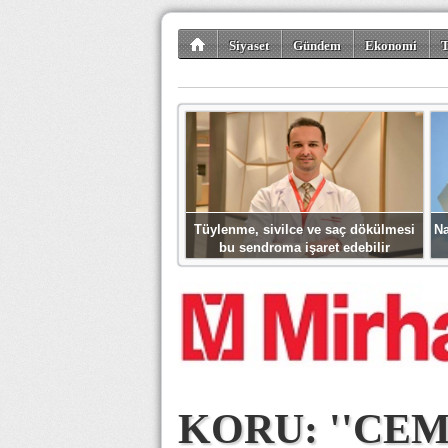
Siyaset
Gündem
Ekonomi
T
Kültür-Sanat
Bilim-Teknoloji
Gezi-Tu
Tüylenme, sivilce ve saç dökülmesi
Na
bu sendroma işaret edebilir
KORU: ''CE