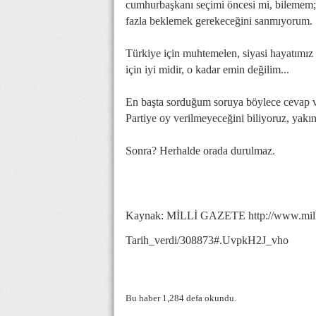
cumhurbaşkanı seçimi öncesi mi, bilemem
fazla beklemek gerekeceğini sanmıyorum.
Türkiye için muhtemelen, siyasi hayatımız 
için iyi midir, o kadar emin değilim...
En başta sorduğum soruya böylece cevap ve
Partiye oy verilmeyeceğini biliyoruz, yakınd
Sonra? Herhalde orada durulmaz.
Kaynak: MİLLİ GAZETE http://www.millig
Tarih_verdi/308873#.UvpkH2J_vho
Bu haber 1,284 defa okundu.