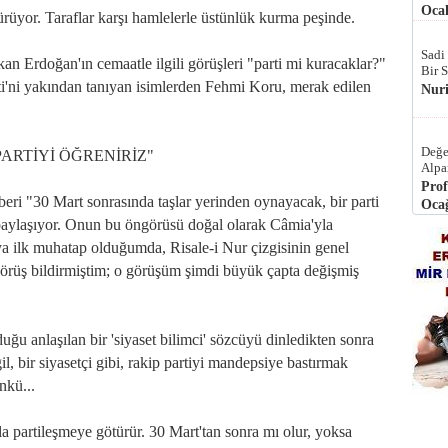
Ocak
üyor. Taraflar karşı hamlelerle üstünlük kurma peşinde.
Sadi
kan Erdoğan'ın cemaatle ilgili görüşleri "parti mi kuracaklar?"
Bir 
i'ni yakından tanıyan isimlerden Fehmi Koru, merak edilen
Nur
Değe
ARTİYİ ÖĞRENİRİZ"
Alpa
Prof
eri "30 Mart sonrasında taşlar yerinden oynayacak, bir parti
Ocağ
aylaşıyor. Onun bu öngörüsü doğal olarak Câmia'yla
ruya ilk muhatap olduğumda, Risale-i Nur çizgisinin genel
örüş bildirmiştim; o görüşüm şimdi büyük çapta değişmiş
uğu anlaşılan bir 'siyaset bilimci' sözcüyü dinledikten sonra
il, bir siyasetçi gibi, rakip partiyi mandepsiye bastırmak
nkü...
la partileşmeye götürür. 30 Mart'tan sonra mı olur, yoksa