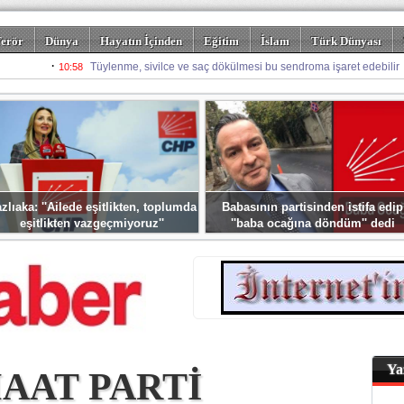
erör
Dünya
Hayatın İçinden
Eğitim
İslam
Türk Dünyası
rizm
Spor
Misafir Kalem
Foto Galeriler
zlıaka: ''Ailede eşitlikten, toplumda
Babasının partisinden istifa edip
eşitlikten vazgeçmiyoruz''
''baba ocağına döndüm'' dedi
Ya
MAAT PARTİ