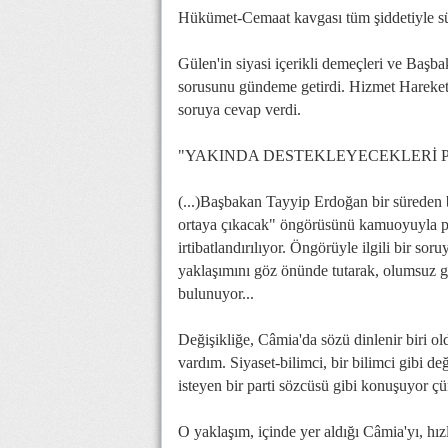
Hükümet-Cemaat kavgası tüm şiddetiyle sür
Gülen'in siyasi içerikli demeçleri ve Başba
sorusunu gündeme getirdi. Hizmet Hareket
soruya cevap verdi.
"YAKINDA DESTEKLEYECEKLERİ P
(...)Başbakan Tayyip Erdoğan bir süreden b
ortaya çıkacak" öngörüsünü kamuoyuyla p
irtibatlandırılıyor. Öngörüyle ilgili bir so
yaklaşımını göz önünde tutarak, olumsuz g
bulunuyor...
Değişikliğe, Câmia'da sözü dinlenir biri old
vardım. Siyaset-bilimci, bir bilimci gibi değ
isteyen bir parti sözcüsü gibi konuşuyor çü
O yaklaşım, içinde yer aldığı Câmia'yı, hız