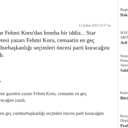
Başb
Hak
11 Şubat 2014 15:57 tsi
r Fehmi Koru'dan bomba bir iddia... Star
SOY
ARI
tesi yazarı Fehmi Koru, cemaatin en geç
Arif
urbaşkanlığı seçimleri öncesi parti kuracağını
ı.
Stra
Parad
Anat
Sab
.
Kale
tar gazetesi yazarı Fehmi Koru, cemaatin en geç
Bütü
racağını yazdı.
en geç cumhurbaşkanlığı seçimleri öncesi parti kuracağını
Rusy
Düşü
Pro