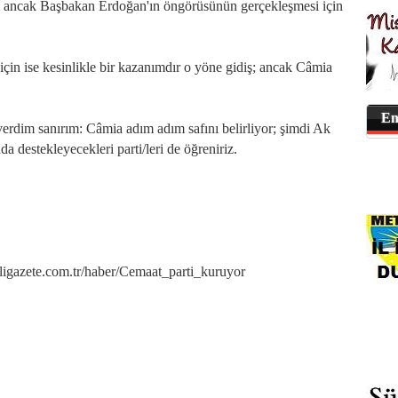
; ancak Başbakan Erdoğan'ın öngörüsünün gerçekleşmesi için
için ise kesinlikle bir kazanımdır o yöne gidiş; ancak Câmia
En
rdim sanırım: Câmia adım adım safını belirliyor; şimdi Ak
a destekleyecekleri parti/leri de öğreniriz.
azete.com.tr/haber/Cemaat_parti_kuruyor