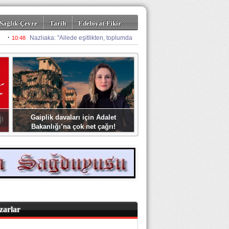
Sağlık-Çevre
Tarih
Edebiyat-Fikir
Gaiplik davaları için Adalet
Bakanlığı’na çok net çağrı!
zarlar