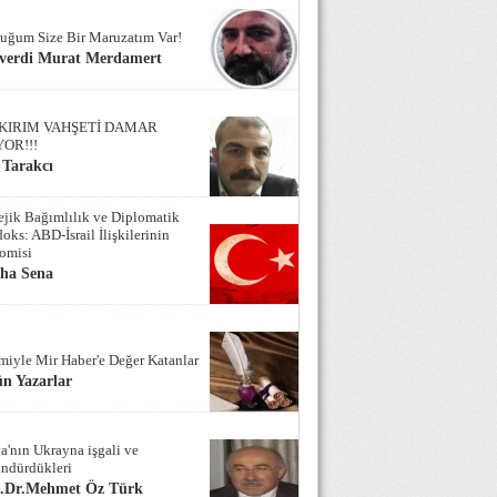
uğum Size Bir Maruzatım Var!
verdi Murat Merdamert
KIRIM VAHŞETİ DAMAR
YOR!!!
 Tarakcı
tejik Bağımlılık ve Diplomatik
oks: ABD-İsrail İlişkilerinin
omisi
iha Sena
miyle Mir Haber'e Değer Katanlar
n Yazarlar
a'nın Ukrayna işgali ve
ndürdükleri
f.Dr.Mehmet Öz Türk