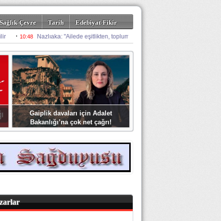
Sağlık-Çevre
Tarih
Edebiyat-Fikir
Gaiplik davaları için Adalet
Bakanlığı’na çok net çağrı!
zarlar