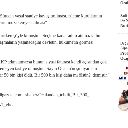
Ocak
"Sürecin yasal statüye kavuşturulması, izleme kurullarının
Sadi
Bir 
kların müzakereye açılması"
Nur
tarırken şöyle konuştu: "Seçime kadar adım atılmazsa bu
laşmaların yaşanacağını devletin, hükümetin görmesi,
Değe
Alpa
Prof
Ocağ
AKP adım atmazsa bunun siyasi faturası kendi açısından çok
emeyen tasfiye olmuştur.' Sayın Öcalan'ın şu uyarısını
 50 bin kişi öldü. Bir 500 bin kişi daha mı ölsün?' demiştir."
gazete.com.tr/haber/Ocalandan_tehdit_Bir_500_
WJ_vho