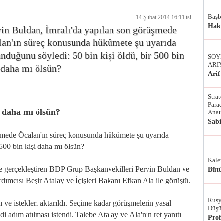
Başb
14 Şubat 2014 16:11 tsi
Hak
vin Buldan, İmralı'da yapılan son görüşmede
lan'ın süreç konusunda hükümete şu uyarıda
nduğunu söyledi: 50 bin kişi öldü, bir 500 bin
SOY
ARI
 daha mı ölsün?
Arif
Stra
Parad
i daha mı ölsün?
Anat
Sab
üşmede Öcalan'ın süreç konusunda hükümete şu uyarıda
 500 bin kişi daha mı ölsün?
Kale
me gerçekleştiren BDP Grup Başkanvekilleri Pervin Buldan ve
Bütü
ımcısı Beşir Atalay ve İçişleri Bakanı Efkan Ala ile görüştü.
Rusy
ve istekleri aktarıldı. Seçime kadar görüşmelerin yasal
Düşü
i adım atılması istendi. Talebe Atalay ve Ala'nın ret yanıtı
Pro