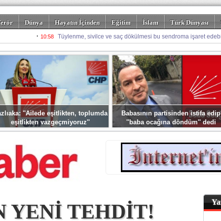
erör
Dünya
Hayatın İçinden
Eğitim
İslam
Türk Dünyası
rizm
Spor
Misafir Kalem
Foto Galeriler
zlıaka: ''Ailede eşitlikten, toplumda
Babasının partisinden istifa edip
eşitlikten vazgeçmiyoruz''
''baba ocağına döndüm'' dedi
Ya
 YENİ TEHDİT!