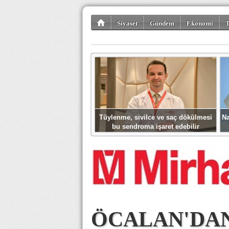
Siyaset
Gündem
Ekonomi
T
Kültür-Sanat
Bilim-Teknoloji
Gezi-Tu
Tüylenme, sivilce ve saç dökülmesi
Na
bu sendroma işaret edebilir
ÖCALAN'DAN