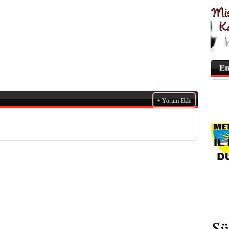
En
+ Yorum Ekle