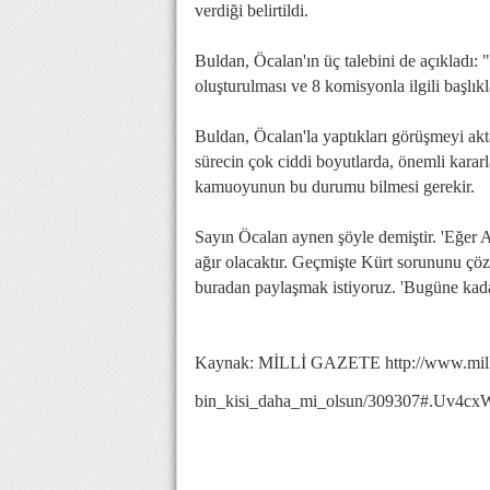
verdiği belirtildi.
Buldan, Öcalan'ın üç talebini de açıkladı: 
oluşturulması ve 8 komisyonla ilgili başlı
Buldan, Öcalan'la yaptıkları görüşmeyi ak
sürecin çok ciddi boyutlarda, önemli karar
kamuoyunun bu durumu bilmesi gerekir.
Sayın Öcalan aynen şöyle demiştir. 'Eğer 
ağır olacaktır. Geçmişte Kürt sorununu çöz
buradan paylaşmak istiyoruz. 'Bugüne kadar
Kaynak: MİLLİ GAZETE http://www.milli
bin_kisi_daha_mi_olsun/309307#.Uv4cx