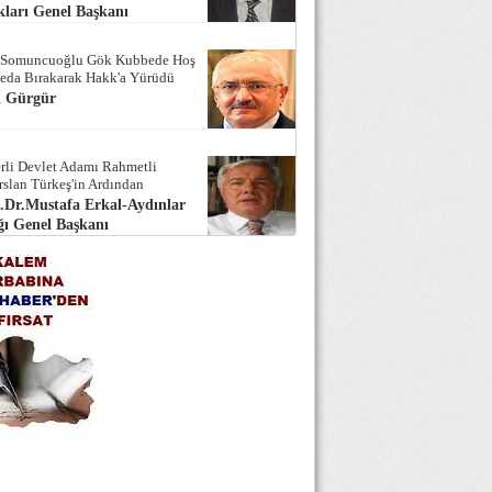
ları Genel Başkanı
 Somuncuoğlu Gök Kubbede Hoş
Seda Bırakarak Hakk'a Yürüdü
i Gürgür
rli Devlet Adamı Rahmetli
rslan Türkeş'in Ardından
.Dr.Mustafa Erkal-Aydınlar
ı Genel Başkanı