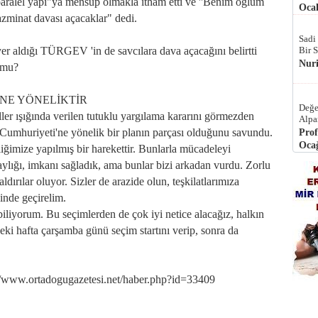
paralel yapı"ya mensup olmakla itham etti ve ''Benim oğlum
Ocak
azminat davası açacaklar" dedi.
Sadi
er aldığı TÜRGEV 'in de savcılara dava açacağını belirtti
Bir 
Nur
 mu?
'NE YÖNELİKTİR
Değe
er ışığında verilen tutuklu yargılama kararını görmezden
Alpa
 Cumhuriyeti'ne yönelik bir planın parçası olduğunu savundu.
Prof
Ocağ
liğimize yapılmış bir harekettir. Bunlarla mücadeleyi
ylığı, imkanı sağladık, ama bunlar bizi arkadan vurdu. Zorlu
dırılar oluyor. Sizler de arazide olun, teşkilatlarımıza
çinde geçirelim.
iliyorum. Bu seçimlerden de çok iyi netice alacağız, halkın
i hafta çarşamba günü seçim startını verip, sonra da
w.ortadogugazetesi.net/haber.php?id=33409