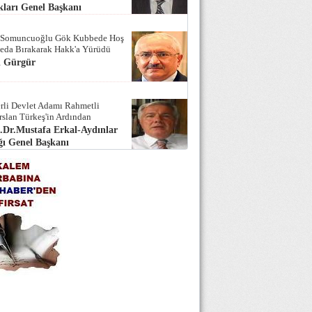
ları Genel Başkanı
 Somuncuoğlu Gök Kubbede Hoş
Seda Bırakarak Hakk'a Yürüdü
i Gürgür
rli Devlet Adamı Rahmetli
rslan Türkeş'in Ardından
.Dr.Mustafa Erkal-Aydınlar
ı Genel Başkanı