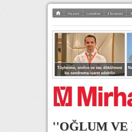
Siyaset
Gündem
Ekonomi
T
Kültür-Sanat
Bilim-Teknoloji
Gezi-Tu
Tüylenme, sivilce ve saç dökülmesi
Na
bu sendroma işaret edebilir
''OĞLUM VE