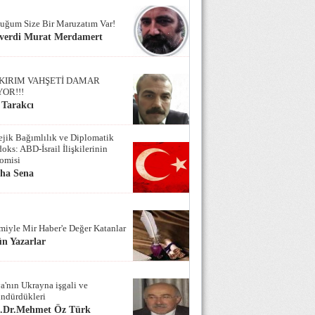
uğum Size Bir Maruzatım Var!
verdi Murat Merdamert
KIRIM VAHŞETİ DAMAR
YOR!!!
 Tarakcı
tejik Bağımlılık ve Diplomatik
oks: ABD-İsrail İlişkilerinin
omisi
iha Sena
miyle Mir Haber'e Değer Katanlar
n Yazarlar
a'nın Ukrayna işgali ve
ndürdükleri
f.Dr.Mehmet Öz Türk