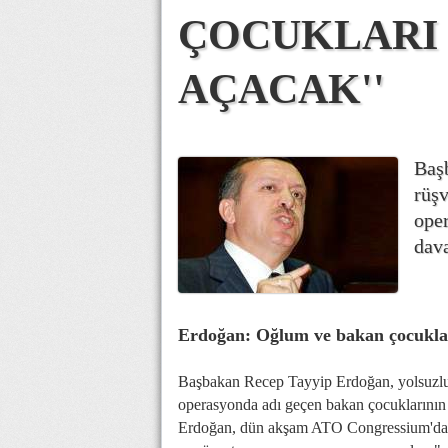
ÇOCUKLARI 
AÇACAK''
Baş
rüşv
oper
dava
Erdoğan: Oğlum ve bakan çocuklar
Başbakan Recep Tayyip Erdoğan, yolsuzluk
operasyonda adı geçen bakan çocuklarının s
Erdoğan, dün akşam ATO Congressium'da es