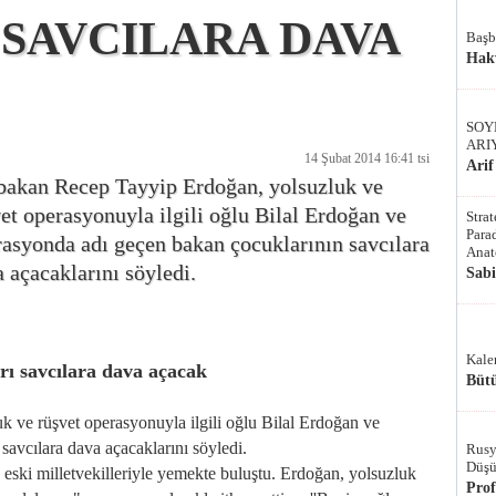
SAVCILARA DAVA
Başb
Hak
SOY
ARI
14 Şubat 2014 16:41 tsi
Arif
bakan Recep Tayyip Erdoğan, yolsuzluk ve
et operasyonuyla ilgili oğlu Bilal Erdoğan ve
Stra
Parad
asyonda adı geçen bakan çocuklarının savcılara
Anat
 açacaklarını söyledi.
Sab
Kale
ı savcılara dava açacak
Bütü
 ve rüşvet operasyonuyla ilgili oğlu Bilal Erdoğan ve
avcılara dava açacaklarını söyledi.
Rusy
Düşü
ki milletvekilleriyle yemekte buluştu. Erdoğan, yolsuzluk
Pro