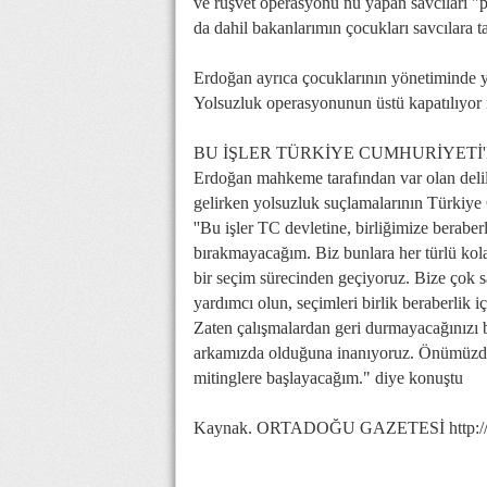
ve rüşvet operasyonu nu yapan savcıları "
da dahil bakanlarımın çocukları savcılara t
Erdoğan ayrıca çocuklarının yönetiminde y
Yolsuzluk operasyonunun üstü kapatılıyor
BU İŞLER TÜRKİYE CUMHURİYETİ
Erdoğan mahkeme tarafından var olan delill
gelirken yolsuzluk suçlamalarının Türkiye
''Bu işler TC devletine, birliğimize beraber
bırakmayacağım. Biz bunlara her türlü kola
bir seçim sürecinden geçiyoruz. Bize çok sal
yardımcı olun, seçimleri birlik beraberlik i
Zaten çalışmalardan geri durmayacağınızı b
arkamızda olduğuna inanıyoruz. Önümüzdek
mitinglere başlayacağım." diye konuştu
Kaynak. ORTADOĞU GAZETESİ http://ww