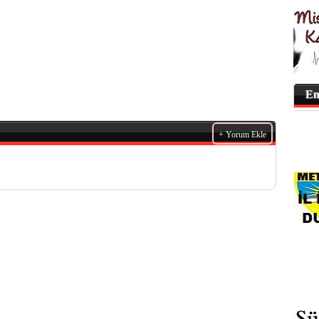
En
+ Yorum Ekle