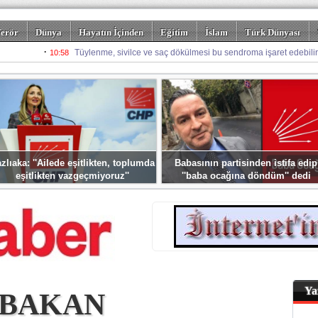
erör
Dünya
Hayatın İçinden
Eğitim
İslam
Türk Dünyası
rizm
Spor
Misafir Kalem
Foto Galeriler
zlıaka: ''Ailede eşitlikten, toplumda
Babasının partisinden istifa edip
eşitlikten vazgeçmiyoruz''
''baba ocağına döndüm'' dedi
Ya
 BAKAN