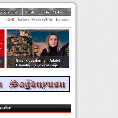
Sağlık-Çevre
Tarih
Edebiyat-Fikir
Gaiplik davaları için Adalet
Bakanlığı’na çok net çağrı!
zarlar