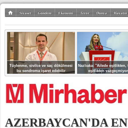
Siyaset
Gündem
Ekonomi
Terör
Dünya
Hayatın 
Kültür-Sanat
Bilim-Teknoloji
Gezi-Turizm
Spor
Misafir K
Tüylenme, sivilce ve saç dökülmesi
Nazlıaka: ''Ailede eşitlikten
bu sendroma işaret edebilir
eşitlikten vazgeçmiyor
AZERBAYCAN'DA EN