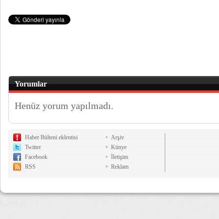
Yorumlar
Henüz yorum yapılmadı.
Haber Bülteni eklentisi
Arşiv
Twitter
Künye
Facebook
İletişim
RSS
Reklam
6,299 µs