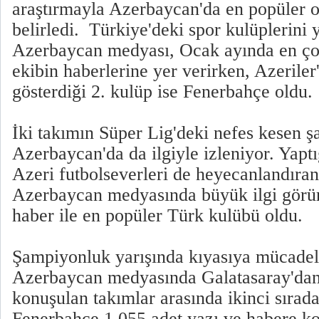
araştırmayla Azerbaycan'da en popüler o
belirledi. Türkiye'deki spor kulüplerini
Azerbaycan medyası, Ocak ayında en çok
ekibin haberlerine yer verirken, Azeriler'
gösterdiği 2. kulüp ise Fenerbahçe oldu.
İki takımın Süper Lig'deki nefes kesen ş
Azerbaycan'da da ilgiyle izleniyor. Yaptığ
Azeri futbolseverleri de heyecanlandıran 
Azerbaycan medyasında büyük ilgi görür
haber ile en popüler Türk kulübü oldu.
Şampiyonluk yarışında kıyasıya mücade
Azerbaycan medyasında Galatasaray'dan
konuşulan takımlar arasında ikinci sırada
Fenerbahçe,1.055 adet yazı ve habere ko