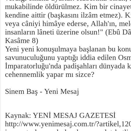
mukabilinde öldürülmez. Kim bir cinayet
kendine aittir (başkasını ilzâm etmez). K
veya câniyi himâye ederse, Allah'ın, mel
insanların lâneti üzerine olsun!" (Ebû D
Kasâme 8)
Yeni yeni konuşulmaya başlanan bu konu,
savunuculuğunu yaptığı iddia edilen Osm
İmparatorluğu'nda padişahları dünyada kat
cehennemlik yapar mı sizce?
Sinem Baş - Yeni Mesaj
Kaynak: YENİ MESAJ GAZETESİ
http://www.yenimesaj.com.tr/?artikel,1