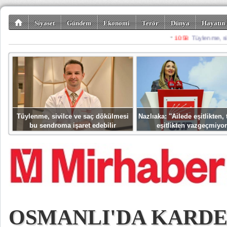
Siyaset
Gündem
Ekonomi
Terör
Dünya
Hayatın 
Kültür-Sanat
Bilim-Teknoloji
Gezi-Turizm
Spor
Misafir K
Tüylenme, sivilce ve saç dökülmesi
Nazlıaka: ''Ailede eşitlikten
bu sendroma işaret edebilir
eşitlikten vazgeçmiyor
OSMANLI'DA KARDE