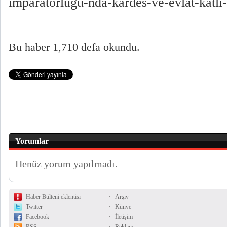
imparatorlugu-nda-kardes-ve-evlat-katli
Bu haber 1,710 defa okundu.
Yorumlar
Henüz yorum yapılmadı.
Haber Bülteni eklentisi
Arşiv
Twitter
Künye
Facebook
İletişim