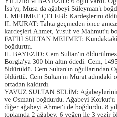
YILDIRIM BAYEZİD: 6 oğlu vardı. Oğu
İsa'yı; Musa da ağabeyi Süleyman'ı boğ
I. MEHMET ÇELEBİ: Kardeşlerini öldürü
II. MURAT: Tahta geçmeden önce amcası
kardeşleri Ahmet, Yusuf ve Mahmut'u b
FATİH SULTAN MEHMET: Kundaktaki k
boğdurttu.
II. BAYEZİD: Cem Sultan'ın öldürülmesi
Borgia'ya 300 bin altın ödedi. Cem, 1495
öldürüldü. Cem Sultan'ın oğullarından O
öldürttü. Cem Sultan'ın Murat adındaki 
ortadan kaldırdı.
YAVUZ SULTAN SELİM: Ağabeylerinin 
ve Osman) boğdurdu. Ağabeyi Korkut'u 
diğer ağabeyi Ahmet'i de boğdurdu. 8 yıl
toplamda 2 ağabey, 6 yeğen ile 3 vezir 