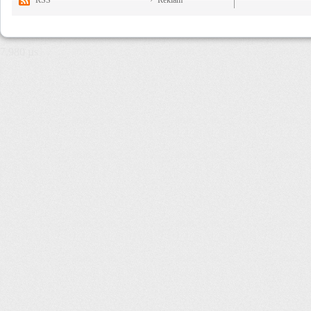
RSS
Reklam
7,980 µs