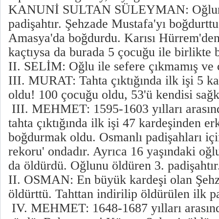
KANUNİ SULTAN SÜLEYMAN: Oğlunu 
padişahtır. Şehzade Mustafa'yı boğdurttu
Amasya'da boğdurdu. Karısı Hürrem'den 
kaçtıysa da burada 5 çocuğu ile birlikt
II. SELİM: Oğlu ile sefere çıkmamış ve 
III. MURAT: Tahta çıktığında ilk işi 5 k
oldu! 100 çocuğu oldu, 53'ü kendisi sağ
III. MEHMET: 1595-1603 yılları arasında
tahta çıktığında ilk işi 47 kardeşinden e
boğdurmak oldu. Osmanlı padişahları iç
rekoru' ondadır. Ayrıca 16 yaşındaki o
da öldürdü. Oğlunu öldüren 3. padişahtı
II. OSMAN: En büyük kardeşi olan Şeh
öldürttü. Tahttan indirilip öldürülen ilk p
IV. MEHMET: 1648-1687 yılları arasın