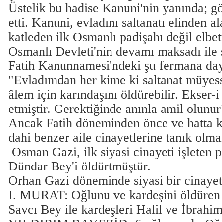
Üstelik bu hadise Kanuni'nin yanında; g
etti. Kanuni, evladını saltanatı elinden al
katleden ilk Osmanlı padişahı değil elbet
Osmanlı Devleti'nin devamı maksadı ile s
Fatih Kanunnamesi'ndeki şu fermana da
"Evladımdan her kime ki saltanat müyess
âlem için karındaşını öldürebilir. Ekser-
etmiştir. Gerektiğinde anınla amil olunur
Ancak Fatih döneminden önce ve hatta 
dahi benzer aile cinayetlerine tanık olm
Osman Gazi, ilk siyasi cinayeti işleten 
Dündar Bey'i öldürtmüştür.
Orhan Gazi döneminde siyasi bir cinaye
I. MURAT: Oğlunu ve kardeşini öldüren i
Savcı Bey ile kardeşleri Halil ve İbrahim