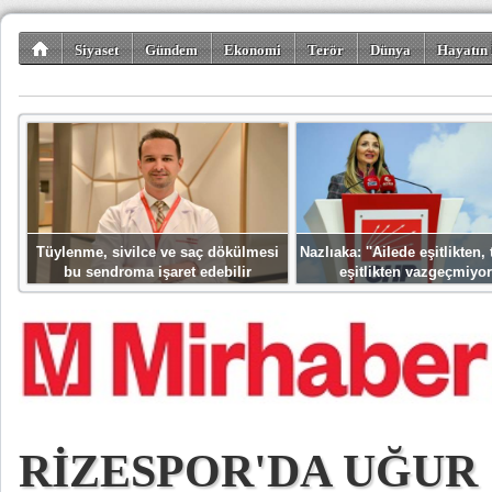
Siyaset
Gündem
Ekonomi
Terör
Dünya
Hayatın 
Kültür-Sanat
Bilim-Teknoloji
Gezi-Turizm
Spor
Misafir K
Tüylenme, sivilce ve saç dökülmesi
Nazlıaka: ''Ailede eşitlikten
bu sendroma işaret edebilir
eşitlikten vazgeçmiyor
RİZESPOR'DA UĞUR