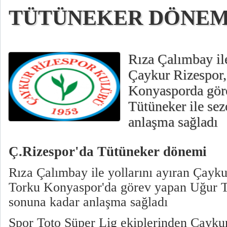
TÜTÜNEKER DÖNEM
Rıza Çalımbay ile
Çaykur Rizespor,
Konyasporda gö
Tütüneker ile se
anlaşma sağladı
Ç.Rizespor'da Tütüneker dönemi
Rıza Çalımbay ile yollarını ayıran Çayku
Torku Konyaspor'da görev yapan Uğur T
sonuna kadar anlaşma sağladı
Spor Toto Süper Lig ekiplerinden Çaykur