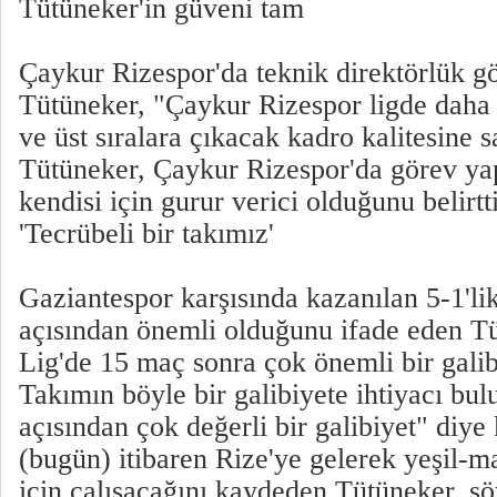
Tütüneker'in güveni tam
Çaykur Rizespor'da teknik direktörlük gö
Tütüneker, "Çaykur Rizespor ligde daha 
ve üst sıralara çıkacak kadro kalitesine s
Tütüneker, Çaykur Rizespor'da görev y
kendisi için gurur verici olduğunu belirtti
'Tecrübeli bir takımız'
Gaziantespor karşısında kazanılan 5-1'li
açısından önemli olduğunu ifade eden T
Lig'de 15 maç sonra çok önemli bir galibi
Takımın böyle bir galibiyete ihtiyacı bu
açısından çok değerli bir galibiyet" diye
(bugün) itibaren Rize'ye gelerek yeşil-ma
için çalışacağını kaydeden Tütüneker, şö