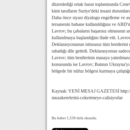
düzenlediği ortak basın toplantısında Cenev
kimi tarafların Suriye'deki insani durumları
Daha önce siyasi diyalogu engelleme ve a
tersanenin bahane kullanıldığına ve ABD'n
Lavrov; bu çabaların başarısız olmasının ar
kullanılmaya başlandığını ifade etti. Lavro
Deklarasyonunun istisnasız tüm bentlerini
rahatlığı dile getirdi. Deklarasyonun sade
Lavrov; tüm bentlerinin masaya yatırılması v
konusunda ise Lavrov; Batının Ukrayna'yı 
bölgede bir nüfuz bölgesi kurmaya çalıştığ
Kaynak: YENİ MESAJ GAZETESİ http://w
muzakerelerini-cokertmeye-calisiyorlar
Bu haber 1,539 defa okundu.