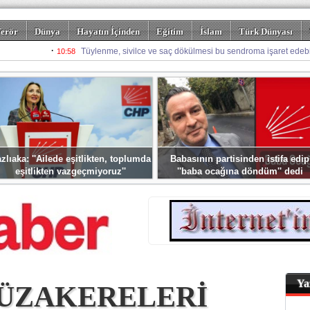
erör
Dünya
Hayatın İçinden
Eğitim
İslam
Türk Dünyası
rizm
Spor
Misafir Kalem
Foto Galeriler
zlıaka: ''Ailede eşitlikten, toplumda
Babasının partisinden istifa edip
eşitlikten vazgeçmiyoruz''
''baba ocağına döndüm'' dedi
Ya
MÜZAKERELERİ