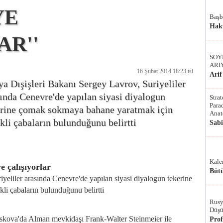
YE
Başb
Hak
AR''
SOY
ARI
16 Şubat 2014 18:23 tsi
Arif
a Dışişleri Bakanı Sergey Lavrov, Suriyeliler
ında Cenevre'de yapılan siyasi diyalogun
Stra
Parad
erine çomak sokmaya bahane yaratmak için
Anat
kli çabaların bulunduğunu belirtti
Sab
Kale
 çalışıyorlar
Bütü
yeliler arasında Cenevre'de yapılan siyasi diyalogun tekerine
li çabaların bulunduğunu belirtti
Rusy
Düşü
skova'da Alman mevkidaşı Frank-Walter Steinmeier ile
Pro