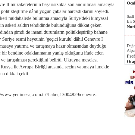
Ocak
re II müzakerelerinin başarısızlıkla sonlandırılması amacıyla
 politikleştirme dâhil yoğun çabalar harcadıklarını söyledi.
Sadi
skeri müdahalede bulunma amacıyla Suriye'deki kimyasal
Bir 
in askeri saldırı tehdidinde bulunduğuna dikkat çeken
Nur
dından şimdi de insani durumların politikleştirilip bahane
v Suriye resmi heyetinin 'geçici kurulu' dâhil Cenevre I
 masaya yatırma ve tartışmaya hazır olmasından duyduğu
Değe
Alpa
ce bir bendine odaklanmanın yanlış olduğunu ifade eden
Prof
e tartışılması gerektiğini belirtti. Ukrayna meselesi
Ocağ
Rusya ile Avrupa Birliği arasında seçim yapmaya itmekle
ına dikkat çekti.
ww.yenimesaj.com.tr/?haber,13004829/cenevre-