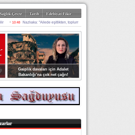
Sağlık-Çevre
Tarih
Edebiyat-Fikir
Gaiplik davaları için Adalet
Bakanlığı’na çok net çağrı!
zarlar