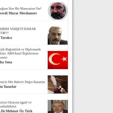
uğum Size Bir Maruzatım Var!
verdi Murat Merdamert
KIRIM VAHŞETİ DAMAR
YOR!!!
 Tarakcı
tejik Bağımlılık ve Diplomatik
oks: ABD-İsrail İlişkilerinin
omisi
iha Sena
miyle Mir Haber'e Değer Katanlar
n Yazarlar
a'nın Ukrayna işgali ve
ndürdükleri
f.Dr.Mehmet Öz Türk