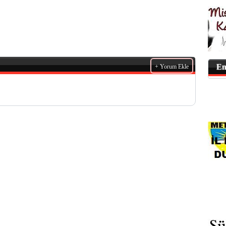
En
+ Yorum Ekle