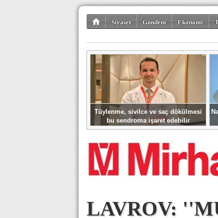
Siyaset
Gündem
Ekonomi
T
Kültür-Sanat
Bilim-Teknoloji
Gezi-Tu
Tüylenme, sivilce ve saç dökülmesi
Na
bu sendroma işaret edebilir
LAVROV: ''