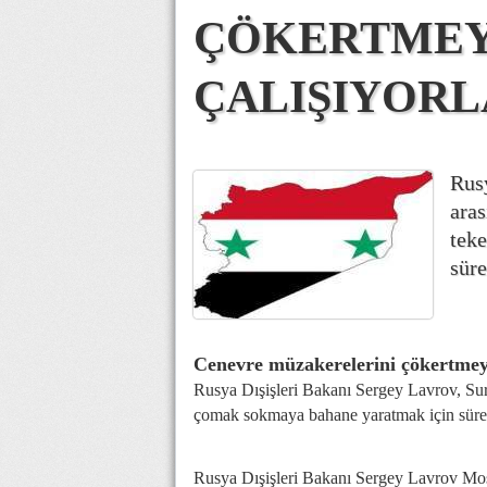
ÇÖKERTME
ÇALIŞIYORL
Rusy
aras
tek
süre
Cenevre müzakerelerini çökertmeye
Rusya Dışişleri Bakanı Sergey Lavrov, Suri
çomak sokmaya bahane yaratmak için sürek
Rusya Dışişleri Bakanı Sergey Lavrov Mo