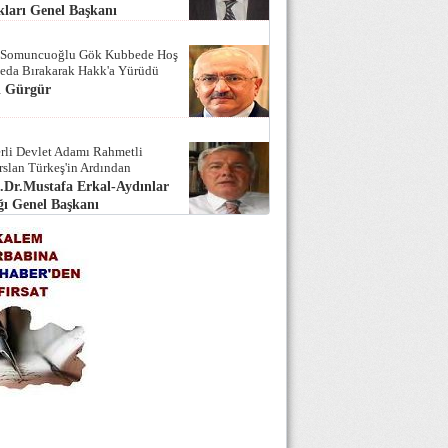
ları Genel Başkanı
 Somuncuoğlu Gök Kubbede Hoş
Seda Bırakarak Hakk'a Yürüdü
i Gürgür
rli Devlet Adamı Rahmetli
rslan Türkeş'in Ardından
.Dr.Mustafa Erkal-Aydınlar
ı Genel Başkanı