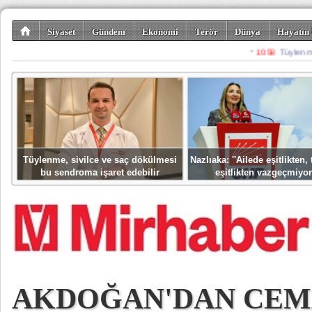
Siyaset
Gündem
Ekonomi
Terör
Dünya
Hayatın 
Kültür-Sanat
Bilim-Teknoloji
Gezi-Turizm
Spor
Misafir K
Tüylenme, sivilce ve saç dökülmesi
Nazlıaka: ''Ailede eşitlikten
bu sendroma işaret edebilir
eşitlikten vazgeçmiyor
AKDOĞAN'DAN CEM