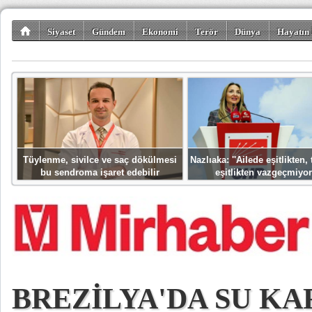
Siyaset
Gündem
Ekonomi
Terör
Dünya
Hayatın 
Kültür-Sanat
Bilim-Teknoloji
Gezi-Turizm
Spor
Misafir K
Tüylenme, sivilce ve saç dökülmesi
Nazlıaka: ''Ailede eşitlikten
bu sendroma işaret edebilir
eşitlikten vazgeçmiyor
BREZİLYA'DA SU K