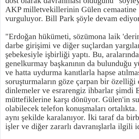
dost olarak davranması olduğunu" söyley
AKP milletvekillerinin Gülen cemaatine
vurguluyor. Bill Park şöyle devam ediyo
"Erdoğan hükümeti, sözümona laik 'derin 
darbe girişimi ve diğer suçlardan yargıl
şebekesiyle işbirliği yaptı. Bu, aralarında
genelkurmay başkanının da bulunduğu yü
ve hatta uydurma kanıtlarla hapse atılmas
soruşturmaların göze çarpan bir özelliği 
dinlemeler ve esrarengiz ihbarlar şimdi 
müttefiklerine karşı dönüyor. Gülen'in 
olabilecek telefon konuşmaları ortalıkta.
aynı şekilde karalanıyor. İki taraf da bir
işler ve diğer zararlı davranışlarla ilgili 