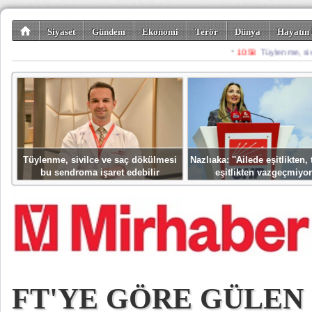
Siyaset
Gündem
Ekonomi
Terör
Dünya
Hayatın 
Kültür-Sanat
Bilim-Teknoloji
Gezi-Turizm
Spor
Misafir K
Tüylenme, sivilce ve saç dökülmesi
Nazlıaka: ''Ailede eşitlikten
bu sendroma işaret edebilir
eşitlikten vazgeçmiyor
FT'YE GÖRE GÜLEN